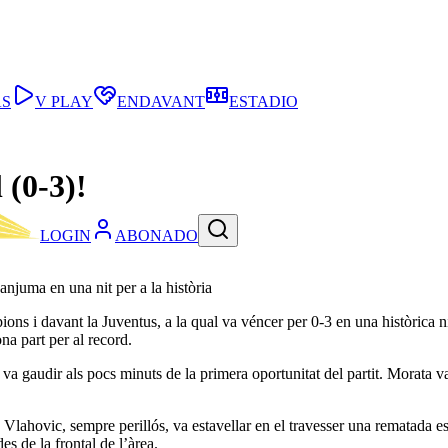
AS
V PLAY
ENDAVANT
ESTADIO
 (0-3)!
LOGIN
ABONADO
njuma en una nit per a la història
mpions i davant la Juventus, a la qual va véncer per 0-3 en una històri
a part per al record.
va gaudir als pocs minuts de la primera oportunitat del partit. Morata va
, Vlahovic, sempre perillós, va estavellar en el travesser una rematada e
es de la frontal de l’àrea.