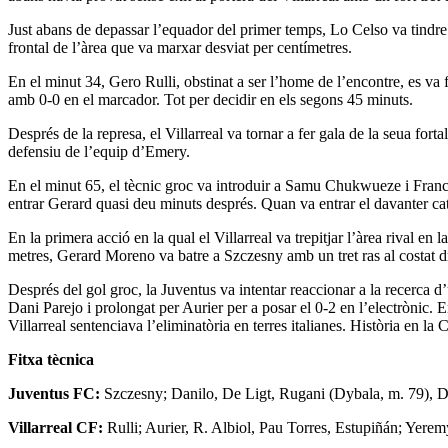
Just abans de depassar l’equador del primer temps, Lo Celso va tindre 
frontal de l’àrea que va marxar desviat per centímetres.
En el minut 34, Gero Rulli, obstinat a ser l’home de l’encontre, es va f
amb 0-0 en el marcador. Tot per decidir en els segons 45 minuts.
Després de la represa, el Villarreal va tornar a fer gala de la seua fort
defensiu de l’equip d’Emery.
En el minut 65, el tècnic groc va introduir a Samu Chukwueze i Franc
entrar Gerard quasi deu minuts després. Quan va entrar el davanter catal
En la primera acció en la qual el Villarreal va trepitjar l’àrea rival 
metres, Gerard Moreno va batre a Szczesny amb un tret ras al costat dr
Després del gol groc, la Juventus va intentar reaccionar a la recerca 
Dani Parejo i prolongat per Aurier per a posar el 0-2 en l’electrònic.
Villarreal sentenciava l’eliminatòria en terres italianes. Història en 
Fitxa tècnica
Juventus FC:
Szczesny; Danilo, De Ligt, Rugani (Dybala, m. 79), De
Villarreal CF:
Rulli; Aurier, R. Albiol, Pau Torres, Estupiñán; Yer