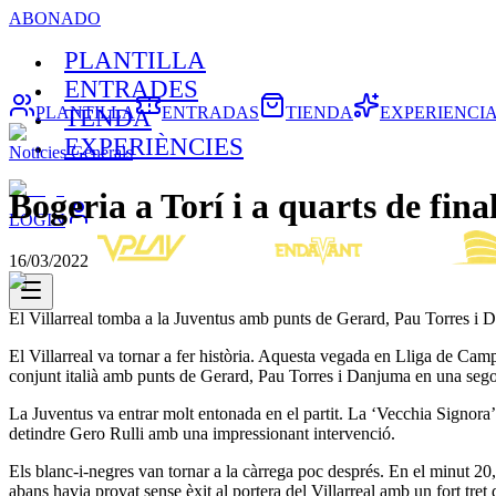
ABONADO
PLANTILLA
ENTRADES
PLANTILLA
ENTRADAS
TIENDA
EXPERIENCI
TENDA
EXPERIÈNCIES
Noticies Generals
Bogeria a Torí i a quarts de final
LOGIN
16/03/2022
El Villarreal tomba a la Juventus amb punts de Gerard, Pau Torres i Da
El Villarreal va tornar a fer història. Aquesta vegada en Lliga de Ca
conjunt italià amb punts de Gerard, Pau Torres i Danjuma en una segon
La Juventus va entrar molt entonada en el partit. La ‘Vecchia Signora’ 
detindre Gero Rulli amb una impressionant intervenció.
Els blanc-i-negres van tornar a la càrrega poc després. En el minut 20
abans havia provat sense èxit al portera del Villarreal amb un fort tret d