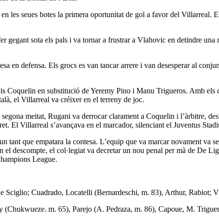
en les seues botes la primera oportunitat de gol a favor del Villarreal. 
er gegant sota els pals i va tornar a frustrar a Vlahovic en detindre una
alesa en defensa. Els grocs es van tancar arrere i van desesperar al conjun
is Coquelin en substitució de Yeremy Pino i Manu Trigueros. Amb els c
à, el Villarreal va créixer en el terreny de joc.
en la segona meitat, Rugani va derrocar clarament a Coquelin i l’àrbitre,
et. El Villarreal s’avançava en el marcador, silenciant el Juventus Stad
d’un tant que empatara la contesa. L’equip que va marcar novament va ser
 En el descompte, el col·legiat va decretar un nou penal per mà de De Li
la Champions League.
 Sciglio; Cuadrado, Locatelli (Bernardeschi, m. 83), Arthur, Rabiot; V
emy (Chukwueze. m. 65), Parejo (A. Pedraza, m. 86), Capoue, M. Trigue