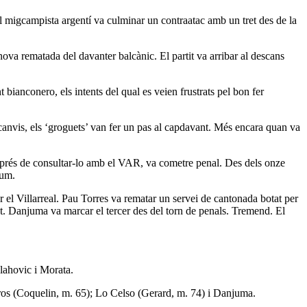
El migcampista argentí va culminar un contraatac amb un tret des de la
 nova rematada del davanter balcànic. El partit va arribar al descans
t bianconero, els intents del qual es veien frustrats pel bon fer
anvis, els ‘groguets’ van fer un pas al capdavant. Més encara quan va
 després de consultar-lo amb el VAR, va cometre penal. Des dels onze
ium.
 el Villarreal. Pau Torres va rematar un servei de cantonada botat per
gt. Danjuma va marcar el tercer des del torn de penals. Tremend. El
lahovic i Morata.
ros (Coquelin, m. 65); Lo Celso (Gerard, m. 74) i Danjuma.