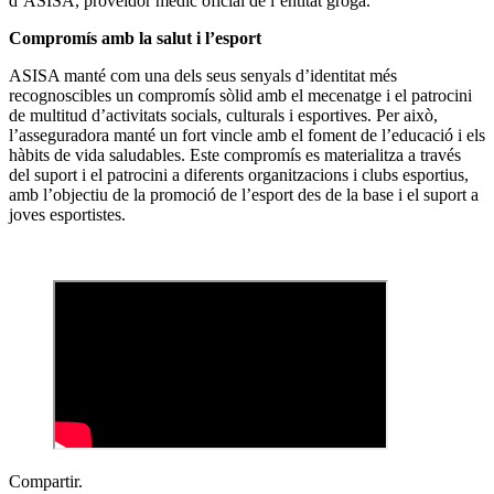
d’ASISA, proveïdor mèdic oficial de l’entitat groga.
Compromís amb la salut i l’esport
ASISA manté com una dels seus senyals d’identitat més
recognoscibles un compromís sòlid amb el mecenatge i el patrocini
de multitud d’activitats socials, culturals i esportives. Per això,
l’asseguradora manté un fort vincle amb el foment de l’educació i els
hàbits de vida saludables. Este compromís es materialitza a través
del suport i el patrocini a diferents organitzacions i clubs esportius,
amb l’objectiu de la promoció de l’esport des de la base i el suport a
joves esportistes.
Compartir.