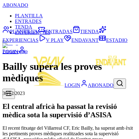
ABONADO
PLANTILLA
ENTRADES
TENDA
PLANTILLA
ENTRADAS
TIENDA
EXPERIÈNCIES
EXPERIENCIAS
V PLAY
ENDAVANT
ESTADIO
Primer equip
LOGIN
Bailly supera les proves
mèdiques
LOGIN
ABONADO
30/12/2023
El central africà ha passat la revisió
mèdica sota la supervisió d’ASISA
El recent fitxatge del Villarreal CF, Eric Bailly, ha superat amb èxit
les pertinents proves mèdiques realitzades sota la supervisió