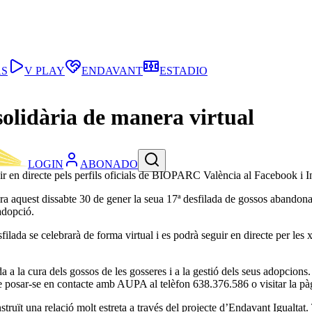
AS
V PLAY
ENDAVANT
ESTADIO
solidària de manera virtual
LOGIN
ABONADO
ir en directe pels perfils oficials de BIOPARC València al Facebook i 
aquest dissabte 30 de gener la seua 17ª desfilada de gossos abandonat
adopció.
filada se celebrarà de forma virtual i es podrà seguir en directe per 
 la cura dels gossos de les gosseres i a la gestió dels seus adopcions.
n de posar-se en contacte amb AUPA al telèfon 638.376.586 o visitar l
ruït una relació molt estreta a través del projecte d’Endavant Igualtat.