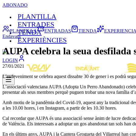
ABONADO
PLANTILLA
ENTRADES
PLANTILLA
ENTRADAS
TIENDA
EXPERIENCI
TENDA
Endavant
EXPERIÈNCIES
AUPA celebra la seua desfilada 
LOGIN
27/01/2021
L’esdeveniment se celebra aquest dissabte 30 de gener i es podrà segu
L’associació valenciana AUPA (Adopta Un Perro Abandonado) celebra 
presentar als seus membres perquè puguen trobar una nova família d’
Amb motiu de la pandèmia del Covid-19, aquest any la tradicional des
a les 10.00 hores, i en Instagram, a partir de les 10.30 hores.
Cal recordar que AUPA és una associació sense ànim de lucre dedicada a
de València. Els interessats a adoptar un gos abandonat tan sols ha
En els últims anys, AUPA i la Cantera Grogueta del Villarreal han const