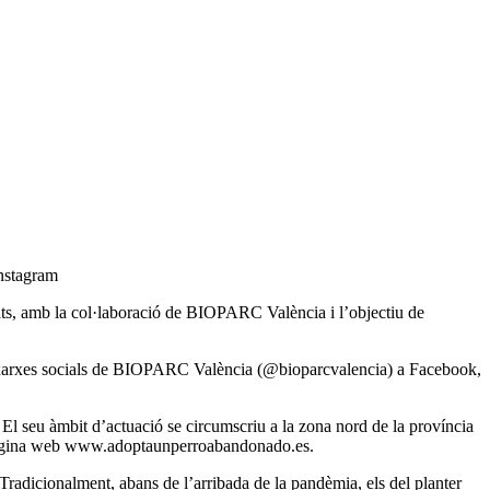
Instagram
s, amb la col·laboració de BIOPARC València i l’objectiu de
les xarxes socials de BIOPARC València (@bioparcvalencia) a Facebook,
 El seu àmbit d’actuació se circumscriu a la zona nord de la província
a pàgina web www.adoptaunperroabandonado.es.
 Tradicionalment, abans de l’arribada de la pandèmia, els del planter