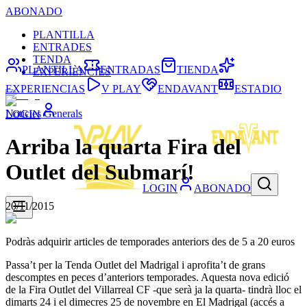
ABONADO
PLANTILLA
ENTRADES
TENDA
PLANTILLA
ENTRADAS
TIENDA
EXPERIÈNCIES
EXPERIENCIAS
V PLAY
ENDAVANT
ESTADIO
Noticies Generals
LOGIN
Arriba la quarta Fira del
Outlet del Submarí!
LOGIN
ABONADO
20/11/2015
Podràs adquirir articles de temporades anteriors des de 5 a 20 euros
Passa’t per la Tenda Outlet del Madrigal i aprofita’t de grans
descomptes en peces d’anteriors temporades. Aquesta nova edició
de la Fira Outlet del Villarreal CF -que serà ja la quarta- tindrà lloc el
dimarts 24 i el dimecres 25 de novembre en El Madrigal (accés a