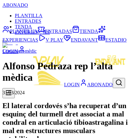
ABONADO
PLANTILLA
ENTRADES
TENDA
PLANTILLA
ENTRADAS
TIENDA
EXPERIÈNCIES
EXPERIENCIAS
V PLAY
ENDAVANT
ESTADIO
Comunicat mèdic
LOGIN
Alfonso Pedraza rep l’alta
mèdica
LOGIN
ABONADO
31/03/2024
El lateral cordovés s’ha recuperat d’un
esquinç del turmell dret associat a mal
condral en articulació tibioastragalina i
mal en estructures musculars