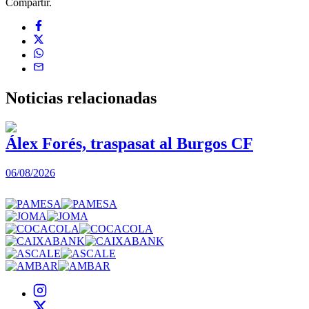
Compartir.
Noticias
relacionadas
Álex Forés, traspasat al Burgos CF
06/08/2026
0