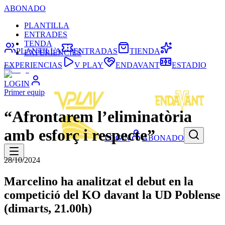
ABONADO
PLANTILLA
ENTRADES
TENDA
PLANTILLA
ENTRADAS
TIENDA
EXPERIÈNCIES
EXPERIENCIAS
V PLAY
ENDAVANT
ESTADIO
LOGIN
Primer equip
“Afrontarem l’eliminatòria
amb esforç i respecte”
LOGIN
ABONADO
28/10/2024
Marcelino ha analitzat el debut en la
competició del KO davant la UD Poblense
(dimarts, 21.00h)