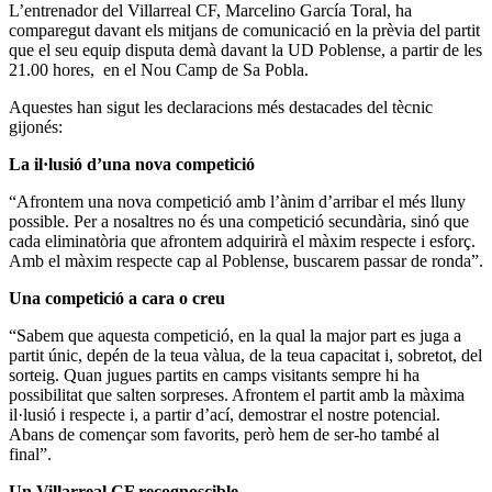
L’entrenador del Villarreal CF, Marcelino García Toral, ha
comparegut davant els mitjans de comunicació en la prèvia del partit
que el seu equip disputa demà davant la UD Poblense, a partir de les
21.00 hores, en el Nou Camp de Sa Pobla.
Aquestes han sigut les declaracions més destacades del tècnic
gijonés:
La il·lusió d’una nova competició
“Afrontem una nova competició amb l’ànim d’arribar el més lluny
possible. Per a nosaltres no és una competició secundària, sinó que
cada eliminatòria que afrontem adquirirà el màxim respecte i esforç.
Amb el màxim respecte cap al Poblense, buscarem passar de ronda”.
Una competició a cara o creu
“Sabem que aquesta competició, en la qual la major part es juga a
partit únic, depén de la teua vàlua, de la teua capacitat i, sobretot, del
sorteig. Quan jugues partits en camps visitants sempre hi ha
possibilitat que salten sorpreses. Afrontem el partit amb la màxima
il·lusió i respecte i, a partir d’ací, demostrar el nostre potencial.
Abans de començar som favorits, però hem de ser-ho també al
final”.
Un Villarreal CF recognoscible