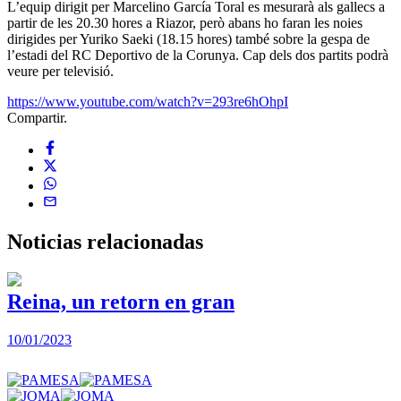
L’equip dirigit per Marcelino García Toral es mesurarà als gallecs a
partir de les 20.30 hores a Riazor, però abans ho faran les noies
dirigides per Yuriko Saeki (18.15 hores) també sobre la gespa de
l’estadi del RC Deportivo de la Corunya. Cap dels dos partits podrà
veure per televisió.
https://www.youtube.com/watch?v=293re6hOhpI
Compartir.
Noticias
relacionadas
Reina, un retorn en gran
10/01/2023
2