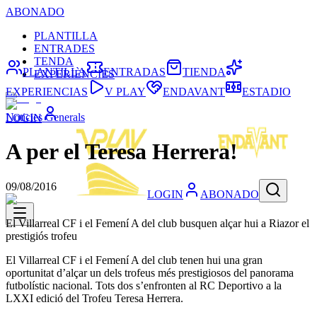
ABONADO
PLANTILLA
ENTRADES
TENDA
PLANTILLA
ENTRADAS
TIENDA
EXPERIÈNCIES
EXPERIENCIAS
V PLAY
ENDAVANT
ESTADIO
Noticies Generals
LOGIN
A per el Teresa Herrera!
09/08/2016
LOGIN
ABONADO
El Villarreal CF i el Femení A del club busquen alçar hui a Riazor el
prestigiós trofeu
El Villarreal CF i el Femení A del club tenen hui una gran
oportunitat d’alçar un dels trofeus més prestigiosos del panorama
futbolístic nacional. Tots dos s’enfronten al RC Deportivo a la
LXXI edició del Trofeu Teresa Herrera.