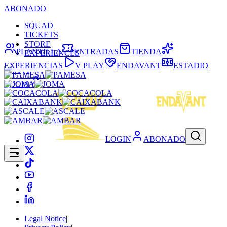
ABONADO
SQUAD
TICKETS
STORE
PLANTILLA
ENTRADAS
TIENDA
EXPERIENCES
EXPERIENCIAS
V PLAY
ENDAVANT
ESTADIO
LOGIN
LOGIN
ABONADO
Legal Notice
|