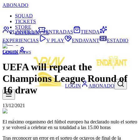
ABONADO
SQUAD
TICKETS
STORE
PLANTILLA
ENTRADAS
TIENDA
EXPERIENCES
EXPERIENCIAS
V PLAY
ENDAVANT
ESTADIO
General News
LOGIN
UEFA will repeat the
Champions League Round of
LOGIN
ABONADO
16 draw
13/12/2021
El máximo organismo del fútbol europeo ha declarado nulo el sorteo
y se volverá a celebrar en su totalidad a las 15.00 horas
Tras reconocer un error en el sorteo de octavos de final de la