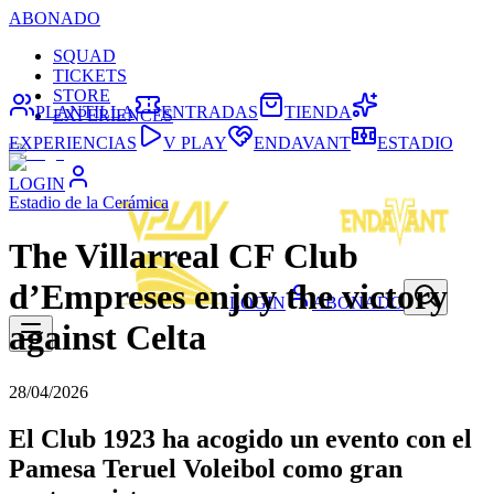
ABONADO
SQUAD
TICKETS
STORE
PLANTILLA
ENTRADAS
TIENDA
EXPERIENCES
EXPERIENCIAS
V PLAY
ENDAVANT
ESTADIO
LOGIN
Estadio de la Cerámica
The Villarreal CF Club
d’Empreses enjoy the victory
LOGIN
ABONADO
against Celta
28/04/2026
El Club 1923 ha acogido un evento con el
Pamesa Teruel Voleibol como gran