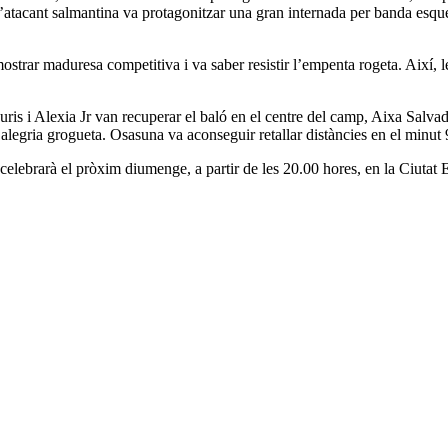
atacant salmantina va protagonitzar una gran internada per banda esquerr
 mostrar maduresa competitiva i va saber resistir l’empenta rogeta. Així, 
Lauris i Alexia Jr van recuperar el baló en el centre del camp, Aixa Salva
alegria grogueta. Osasuna va aconseguir retallar distàncies en el minut 9
e celebrarà el pròxim diumenge, a partir de les 20.00 hores, en la Ciuta