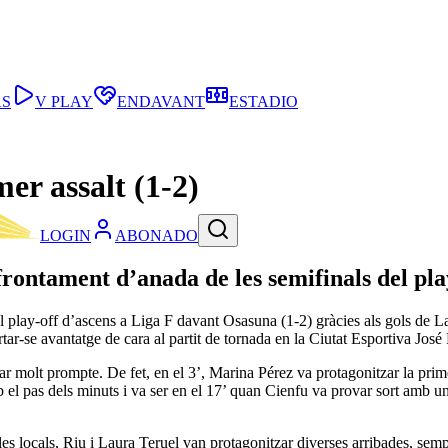
AS
V PLAY
ENDAVANT
ESTADIO
er assalt (1-2)
LOGIN
ABONADO
rontament d’anada de les semifinals del pla
del play-off d’ascens a Liga F davant Osasuna (1-2) gràcies als gols de
ortar-se avantatge de cara al partit de tornada en la Ciutat Esportiva J
sar molt prompte. De fet, en el 3’, Marina Pérez va protagonitzar la pr
b el pas dels minuts i va ser en el 17’ quan Cienfu va provar sort amb u
les locals, Riu i Laura Teruel van protagonitzar diverses arribades, semp