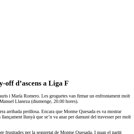
y-off d’ascens a Liga F
 Lauris i María Romero. Les groguetes van firmar un enfrontament molt
osé Manuel Llaneza (diumenge, 20.00 hores).
imera arribada perillosa. Encara que Montse Quesada es va mostrar
n llançament llunyà que se’n va anar per damunt del travesser per molt
re frustrades per la seguretat de Montse Quesada. I quan el partit