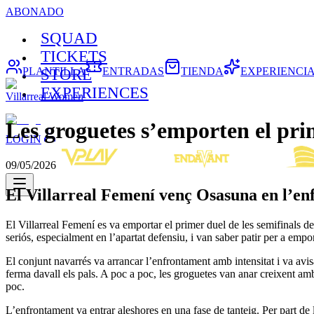
ABONADO
SQUAD
TICKETS
PLANTILLA
ENTRADAS
TIENDA
EXPERIENCI
STORE
EXPERIENCES
Villarreal Women
Les groguetes s’emporten el prim
LOGIN
09/05/2026
El Villarreal Femení venç Osasuna en l’enf
El Villarreal Femení es va emportar el primer duel de les semifinals 
seriós, especialment en l’apartat defensiu, i van saber patir per a emp
El conjunt navarrés va arrancar l’enfrontament amb intensitat i va avi
ferma davall els pals. A poc a poc, les groguetes van anar creixent am
poc.
L’enfrontament va entrar aleshores en una fase de tanteig. Per part de 