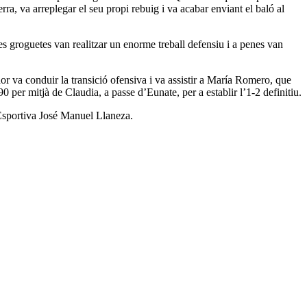
a, va arreplegar el seu propi rebuig i va acabar enviant el baló al
les groguetes van realitzar un enorme treball defensiu i a penes van
dor va conduir la transició ofensiva i va assistir a María Romero, que
0 per mitjà de Claudia, a passe d’Eunate, per a establir l’1-2 definitiu.
t Esportiva José Manuel Llaneza.