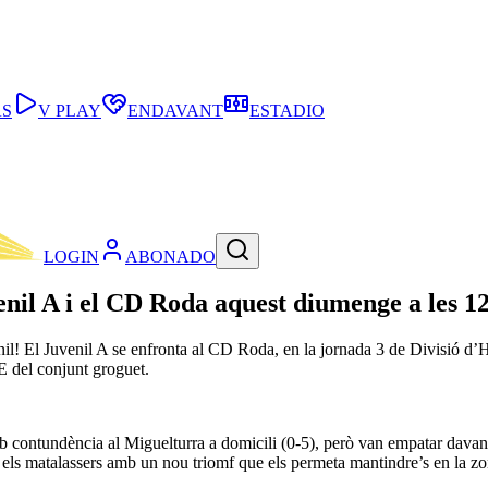
AS
V PLAY
ENDAVANT
ESTADIO
LOGIN
ABONADO
venil A i el CD Roda aquest diumenge a les 1
enil! El Juvenil A se enfronta al CD Roda, en la jornada 3 de Divisió d
E del conjunt groguet.
contundència al Miguelturra a domicili (0-5), però van empatar davant 
ls matalassers amb un nou triomf que els permeta mantindre’s en la zon