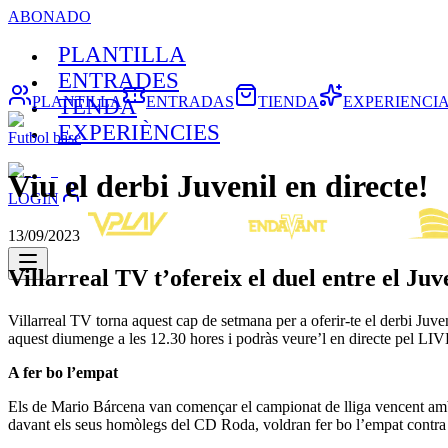
ABONADO
PLANTILLA
ENTRADES
PLANTILLA
ENTRADAS
TIENDA
EXPERIENCI
TENDA
EXPERIÈNCIES
Futbol base
Viu el derbi Juvenil en directe!
LOGIN
13/09/2023
Villarreal TV t’ofereix el duel entre el Ju
Villarreal TV torna aquest cap de setmana per a oferir-te el derbi Juv
aquest diumenge a les 12.30 hores i podràs veure’l en directe pel LIV
A fer bo l’empat
Els de Mario Bárcena van començar el campionat de lliga vencent amb 
davant els seus homòlegs del CD Roda, voldran fer bo l’empat contra e