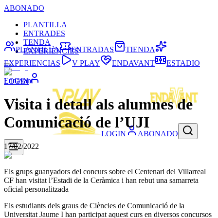
ABONADO
PLANTILLA
ENTRADES
TENDA
PLANTILLA
ENTRADAS
TIENDA
EXPERIÈNCIES
EXPERIENCIAS
V PLAY
ENDAVANT
ESTADIO
Endavant
LOGIN
Visita i detall als alumnes de
Comunicació de l’UJI
LOGIN
ABONADO
17/02/2022
Els grups guanyadors del concurs sobre el Centenari del Villarreal
CF han visitat l’Estadi de la Ceràmica i han rebut una samarreta
oficial personalitzada
Els estudiants dels graus de Ciències de Comunicació de la
Universitat Jaume I han participat aquest curs en diversos concursos