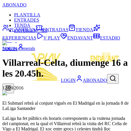
ABONADO
PLANTILLA
ENTRADES
TENDA
PLANTILLA
ENTRADAS
TIENDA
EXPERIÈNCIES
EXPERIENCIAS
V PLAY
ENDAVANT
ESTADIO
Noticies Generals
LOGIN
Villarreal-Celta, diumenge 16 a
les 20.45h.
LOGIN
ABONADO
12/09/2016
El Submarí rebrà al conjunt vigués en El Madrigal en la jornada 8 de
LaLiga Santander
LaLiga ha fet públics els horaris corresponents a la vuitena jornada
del campionat, en la qual el Villarreal rebrà la visita del RC Celta de
Vigo a El Madrigal. El xoc entre grocs i celestes tindrà lloc