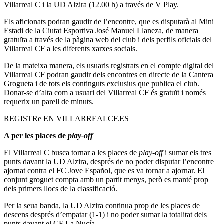
Villarreal C i la UD Alzira (12.00 h) a través de V Play.
Els aficionats podran gaudir de l’encontre, que es disputarà al Mini
Estadi de la Ciutat Esportiva José Manuel Llaneza, de manera
gratuïta a través de la pàgina web del club i dels perfils oficials del
Villarreal CF a les diferents xarxes socials.
De la mateixa manera, els usuaris registrats en el compte digital del
Villarreal CF podran gaudir dels encontres en directe de la Cantera
Grogueta i de tots els continguts exclusius que publica el club.
Donar-se d’alta com a usuari del Villarreal CF és gratuït i només
requerix un parell de minuts.
REGISTRe EN VILLARREALCF.ES
A per les places de
play-off
El Villarreal C busca tornar a les places de
play-off
i sumar els tres
punts davant la UD Alzira, després de no poder disputar l’encontre
ajornat contra el FC Jove Español, que es va tornar a ajornar. El
conjunt groguet compta amb un partit menys, però es manté prop
dels primers llocs de la classificació.
Per la seua banda, la UD Alzira continua prop de les places de
descens després d’empatar (1-1) i no poder sumar la totalitat dels
punts davant el CF La Nucía.