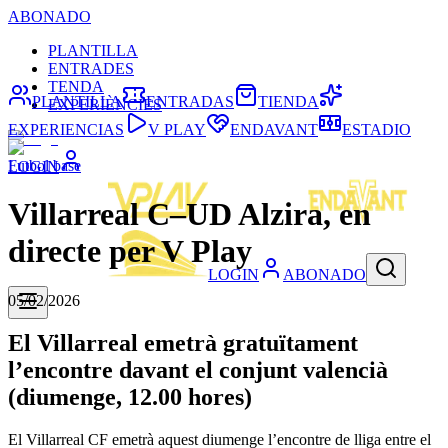
ABONADO
PLANTILLA
ENTRADES
TENDA
PLANTILLA
ENTRADAS
TIENDA
EXPERIÈNCIES
EXPERIENCIAS
V PLAY
ENDAVANT
ESTADIO
Futbol base
LOGIN
Villarreal C–UD Alzira, en
directe per V Play
LOGIN
ABONADO
05/02/2026
El Villarreal emetrà gratuïtament
l’encontre davant el conjunt valencià
(diumenge, 12.00 hores)
El Villarreal CF emetrà aquest diumenge l’encontre de lliga entre el