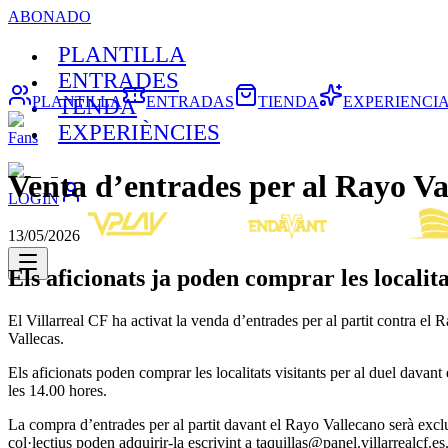
ABONADO
PLANTILLA
ENTRADES
PLANTILLA
ENTRADAS
TIENDA
EXPERIENCI
TENDA
EXPERIÈNCIES
Fans
Venta d’entrades per al Rayo Va
LOGIN
13/05/2026
Els aficionats ja poden comprar les localita
El Villarreal CF ha activat la venda d’entrades per al partit contra 
Vallecas.
Els aficionats poden comprar les localitats visitants per al duel davan
les 14.00 hores.
La compra d’entrades per al partit davant el Rayo Vallecano serà exclu
col·lectius poden adquirir-la escrivint a taquillas@panel.villarrealcf.es