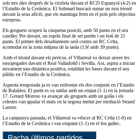
sols tres dies després de la victòria davant el RCD Espanyol (4-2) en
l’Estadio de la Cerámica. El Submarí buscarà sumar un nou triomf
davant la seua afició, que els mantinga ferm en el pols pels objectius
europeus.
Els groguets ocupen la cinquena posició, amb 50 punts en el seu
caseller. Per davant, un esprín final de set partits i un botí de 21
punts. El primer dels desafiaments serà contra un RC Celta,
acomodat en la zona mitjana de la taula (13é amb 39 punts).
Amb el triomf davant els pericos, el Villarreal va deixar arrere les
ensopegades davant el Real Valladolid i Sevilla. Ara, aspira a iniciar
novament una dinàmica positiva, establint les bases davant el seu
públic en l’Estadio de la Cerámica.
Aquesta temporada ja es van enfrontar els dos conjunts en l’Estadio
de Balaídos. El partit es va saldar amb un empat (1-1) en la jornada
17. Gerard Moreno va avançar als groguets amb un golàs i els
celestes van igualar el matx en la segona meitat per mediació Strand
Larsen.
La campanya passada, el Villarreal va véncer al RC Celta (1-0) en
l’Estadio de la Cerámica i van empatar (1-1) en el feu gallec.