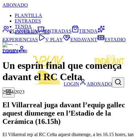
ABONADO
PLANTILLA
ENTRADES
TENDA
PLANTILLA
ENTRADAS
TIENDA
EXPERIÈNCIES
EXPERIENCIAS
V PLAY
ENDAVANT
ESTADIO
Primer equip
LOGIN
Un esprín final que comença
davant el RC Celta
LOGIN
ABONADO
29/04/2023
El Villarreal juga davant l’equip gallec
aquest diumenge en l’Estadio de la
Cerámica (16.15h)
El Villarreal rep al RC Celta aquest diumenge, a les 16.15 hores, tan