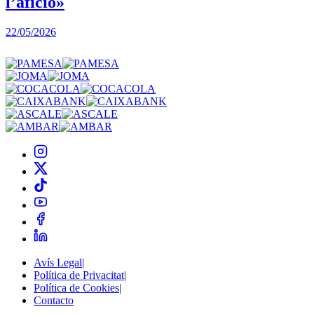
l’afició»
22/05/2026
3
Avís Legal
|
Política de Privacitat
|
Política de Cookies
|
Contacto