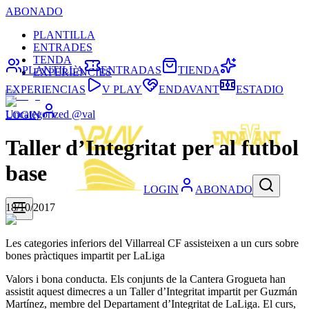
ABONADO
PLANTILLA
ENTRADES
TENDA
PLANTILLA
ENTRADAS
TIENDA
EXPERIÈNCIES
EXPERIENCIAS
V PLAY
ENDAVANT
ESTADIO
Uncategorized @val
LOGIN
Taller d’Integritat per al futbol
base
LOGIN
ABONADO
18/10/2017
Les categories inferiors del Villarreal CF assisteixen a un curs sobre
bones pràctiques impartit per LaLiga
Valors i bona conducta. Els conjunts de la Cantera Grogueta han
assistit aquest dimecres a un Taller d’Integritat impartit per Guzmán
Martínez, membre del Departament d’Integritat de LaLiga. El curs,