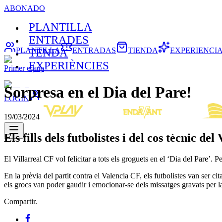
ABONADO
PLANTILLA
ENTRADES
PLANTILLA
ENTRADAS
TIENDA
EXPERIENCI
TENDA
EXPERIÈNCIES
Primer equip
Sorpresa en el Dia del Pare!
LOGIN
19/03/2024
Els fills dels futbolistes i del cos tècnic de
El Villarreal CF vol felicitar a tots els groguets en el ‘Dia del Pare’. 
En la prèvia del partit contra el Valencia CF, els futbolistes van ser 
els grocs van poder gaudir i emocionar-se dels missatges gravats per la
Compartir.