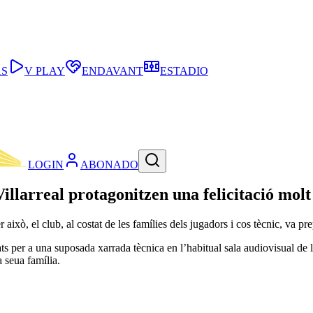
AS
V PLAY
ENDAVANT
ESTADIO
LOGIN
ABONADO
l Villarreal protagonitzen una felicitació molt
Per això, el club, al costat de les famílies dels jugadors i cos tècnic, va 
citats per a una suposada xarrada tècnica en l’habitual sala audiovisual 
 seua família.