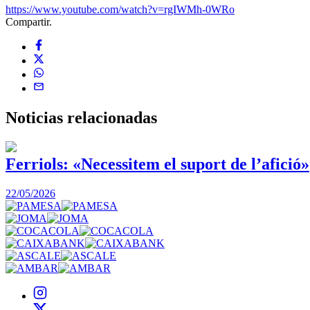
https://www.youtube.com/watch?v=rgIWMh-0WRo
Compartir.
Noticias
relacionadas
Ferriols: «Necessitem el suport de l’afició»
22/05/2026