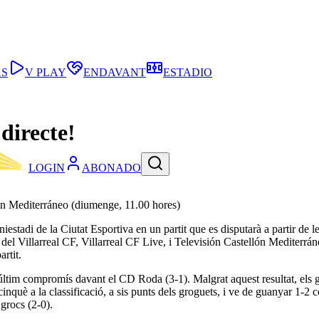
AS
V PLAY
ENDAVANT
ESTADIO
directe!
LOGIN
ABONADO
llón Mediterráneo (diumenge, 11.00 hores)
estadi de la Ciutat Esportiva en un partit que es disputarà a partir de 
e del Villarreal CF, Villarreal CF Live, i Televisión Castellón Mediterr
artit.
 últim compromís davant el CD Roda (3-1). Malgrat aquest resultat, els 
cinquè a la classificació, a sis punts dels groguets, i ve de guanyar 1-2
 grocs (2-0).