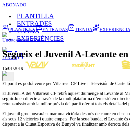
ABONADO
PLANTILLA
ENTRADES
PLANTILLA
ENTRADAS
TIENDA
EXPERIENCI
TENDA
EXPERIÈNCIES
Uncategorized @val
Segueix el Juvenil A-Levante en 
LOGIN
16/01/2019
El partit es podrà veure per Villarreal CF Live i Televisión de Caste
El Juvenil A del Villarreal CF rebrà aquest diumenge al Levante al Mini
seguir-lo en directe a través de la multiplataforma d’emissió en direct
retransmissió amb la millor prèvia del partit oferint tots els detalls del p
El juvenil groc buscarà sumar una victòria després de caure en el seu
als seus 12 victòries i quatre empats. Per la seua banda, el Levante és 
disputat a la Ciutat Esportiva de Bunyol va finalitzar amb derrota dels