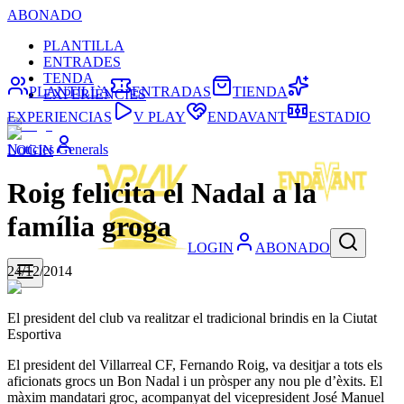
ABONADO
PLANTILLA
ENTRADES
TENDA
PLANTILLA
ENTRADAS
TIENDA
EXPERIÈNCIES
EXPERIENCIAS
V PLAY
ENDAVANT
ESTADIO
Noticies Generals
LOGIN
Roig felicita el Nadal a la
família groga
LOGIN
ABONADO
24/12/2014
El president del club va realitzar el tradicional brindis en la Ciutat
Esportiva
El president del Villarreal CF, Fernando Roig, va desitjar a tots els
aficionats grocs un Bon Nadal i un pròsper any nou ple d’èxits. El
màxim mandatari groc, acompanyat del vicepresident José Manuel