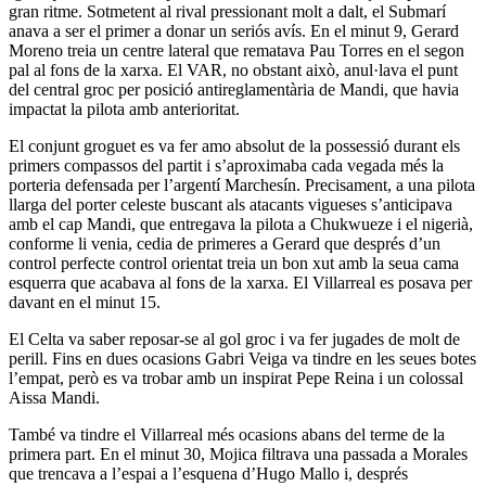
gran ritme. Sotmetent al rival pressionant molt a dalt, el Submarí
anava a ser el primer a donar un seriós avís. En el minut 9, Gerard
Moreno treia un centre lateral que rematava Pau Torres en el segon
pal al fons de la xarxa. El VAR, no obstant això, anul·lava el punt
del central groc per posició antireglamentària de Mandi, que havia
impactat la pilota amb anterioritat.
El conjunt groguet es va fer amo absolut de la possessió durant els
primers compassos del partit i s’aproximaba cada vegada més la
porteria defensada per l’argentí Marchesín. Precisament, a una pilota
llarga del porter celeste buscant als atacants vigueses s’anticipava
amb el cap Mandi, que entregava la pilota a Chukwueze i el nigerià,
conforme li venia, cedia de primeres a Gerard que després d’un
control perfecte control orientat treia un bon xut amb la seua cama
esquerra que acabava al fons de la xarxa. El Villarreal es posava per
davant en el minut 15.
El Celta va saber reposar-se al gol groc i va fer jugades de molt de
perill. Fins en dues ocasions Gabri Veiga va tindre en les seues botes
l’empat, però es va trobar amb un inspirat Pepe Reina i un colossal
Aissa Mandi.
També va tindre el Villarreal més ocasions abans del terme de la
primera part. En el minut 30, Mojica filtrava una passada a Morales
que trencava a l’espai a l’esquena d’Hugo Mallo i, després