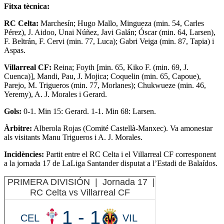
Fitxa tècnica:
RC Celta:
Marchesín; Hugo Mallo, Mingueza (min. 54, Carles
Pérez), J. Aidoo, Unai Núñez, Javi Galán; Óscar (min. 64, Larsen),
F. Beltrán, F. Cervi (min. 77, Luca); Gabri Veiga (min. 87, Tapia) i
Aspas.
Villarreal CF:
Reina; Foyth [min. 65, Kiko F. (min. 69, J.
Cuenca)], Mandi, Pau, J. Mojica; Coquelin (min. 65, Capoue),
Parejo, M. Trigueros (min. 77, Morlanes); Chukwueze (min. 46,
Yeremy), A. J. Morales i Gerard.
Gols:
0-1. Min 15: Gerard. 1-1. Min 68: Larsen.
Àrbitre:
Alberola Rojas (Comité Castellà-Manxec). Va amonestar
als visitants Manu Trigueros i A. J. Morales.
Incidències:
Partit entre el RC Celta i el Villarreal CF corresponent
a la jornada 17 de LaLiga Santander disputat a l’Estadi de Balaídos.