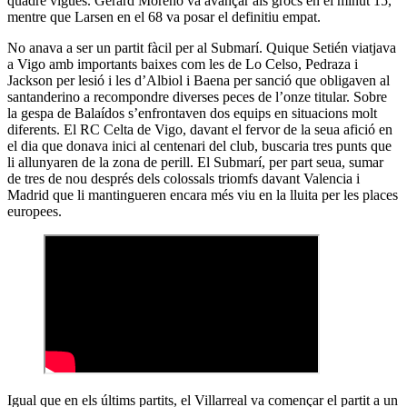
quadre vigués. Gerard Moreno va avançar als grocs en el minut 15,
mentre que Larsen en el 68 va posar el definitiu empat.
No anava a ser un partit fàcil per al Submarí. Quique Setién viatjava
a Vigo amb importants baixes com les de Lo Celso, Pedraza i
Jackson per lesió i les d’Albiol i Baena per sanció que obligaven al
santanderino a recompondre diverses peces de l’onze titular. Sobre
la gespa de Balaídos s’enfrontaven dos equips en situacions molt
diferents. El RC Celta de Vigo, davant el fervor de la seua afició en
el dia que donava inici al centenari del club, buscaria tres punts que
li allunyaren de la zona de perill. El Submarí, per part seua, sumar
de tres de nou després dels colossals triomfs davant Valencia i
Madrid que li mantingueren encara més viu en la lluita per les places
europees.
Igual que en els últims partits, el Villarreal va començar el partit a un