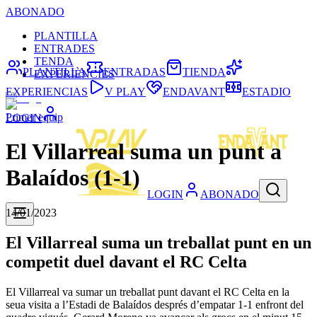
ABONADO
PLANTILLA
ENTRADES
TENDA
PLANTILLA
ENTRADAS
TIENDA
EXPERIÈNCIES
EXPERIENCIAS
V PLAY
ENDAVANT
ESTADIO
Primer equip
LOGIN
El Villarreal suma un punt a
Balaídos (1-1)
LOGIN
ABONADO
14/01/2023
El Villarreal suma un treballat punt en un
competit duel davant el RC Celta
El Villarreal va sumar un treballat punt davant el RC Celta en la
seua visita a l’Estadi de Balaídos després d’empatar 1-1 enfront del