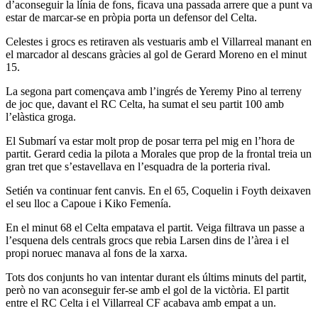
d’aconseguir la línia de fons, ficava una passada arrere que a punt va
estar de marcar-se en pròpia porta un defensor del Celta.
Celestes i grocs es retiraven als vestuaris amb el Villarreal manant en
el marcador al descans gràcies al gol de Gerard Moreno en el minut
15.
La segona part començava amb l’ingrés de Yeremy Pino al terreny
de joc que, davant el RC Celta, ha sumat el seu partit 100 amb
l’elàstica groga.
El Submarí va estar molt prop de posar terra pel mig en l’hora de
partit. Gerard cedia la pilota a Morales que prop de la frontal treia un
gran tret que s’estavellava en l’esquadra de la porteria rival.
Setién va continuar fent canvis. En el 65, Coquelin i Foyth deixaven
el seu lloc a Capoue i Kiko Femenía.
En el minut 68 el Celta empatava el partit. Veiga filtrava un passe a
l’esquena dels centrals grocs que rebia Larsen dins de l’àrea i el
propi noruec manava al fons de la xarxa.
Tots dos conjunts ho van intentar durant els últims minuts del partit,
però no van aconseguir fer-se amb el gol de la victòria. El partit
entre el RC Celta i el Villarreal CF acabava amb empat a un.