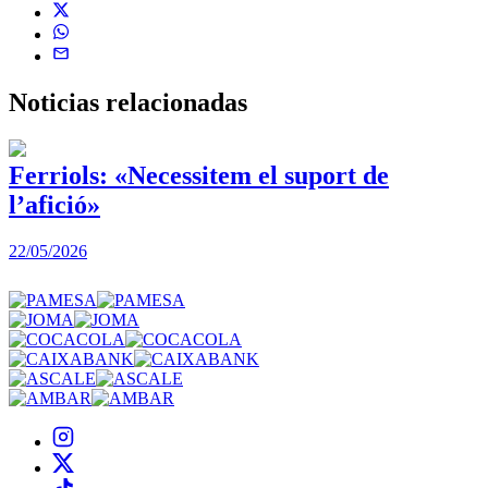
Noticias
relacionadas
Ferriols: «Necessitem el suport de
l’afició»
22/05/2026
3