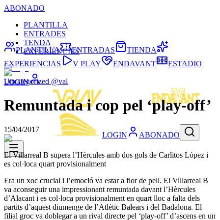
ABONADO
PLANTILLA
ENTRADES
TENDA
PLANTILLA
ENTRADAS
TIENDA
EXPERIÈNCIES
EXPERIENCIAS
V PLAY
ENDAVANT
ESTADIO
Uncategorized @val
LOGIN
Remuntada i cop pel ‘play-off’
15/04/2017
LOGIN
ABONADO
El Villarreal B supera l’Hèrcules amb dos gols de Carlitos López i
es col·loca quart provisionalment
Era un xoc crucial i l’emoció va estar a flor de pell. El Villarreal B
va aconseguir una impressionant remuntada davant l’Hèrcules
d’Alacant i es col·loca provisionalment en quart lloc a falta dels
partits d’aquest diumenge de l’Atlètic Balears i del Badalona. El
filial groc va doblegar a un rival directe pel ‘play-off’ d’ascens en un