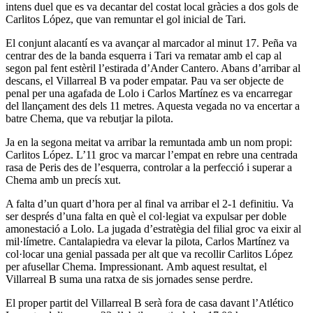
intens duel que es va decantar del costat local gràcies a dos gols de
Carlitos López, que van remuntar el gol inicial de Tari.
El conjunt alacantí es va avançar al marcador al minut 17. Peña va
centrar des de la banda esquerra i Tari va rematar amb el cap al
segon pal fent estèril l’estirada d’Ander Cantero. Abans d’arribar al
descans, el Villarreal B va poder empatar. Pau va ser objecte de
penal per una agafada de Lolo i Carlos Martínez es va encarregar
del llançament des dels 11 metres. Aquesta vegada no va encertar a
batre Chema, que va rebutjar la pilota.
Ja en la segona meitat va arribar la remuntada amb un nom propi:
Carlitos López. L’11 groc va marcar l’empat en rebre una centrada
rasa de Peris des de l’esquerra, controlar a la perfecció i superar a
Chema amb un precís xut.
A falta d’un quart d’hora per al final va arribar el 2-1 definitiu. Va
ser després d’una falta en què el col·legiat va expulsar per doble
amonestació a Lolo. La jugada d’estratègia del filial groc va eixir al
mil·límetre. Cantalapiedra va elevar la pilota, Carlos Martínez va
col·locar una genial passada per alt que va recollir Carlitos López
per afusellar Chema. Impressionant. Amb aquest resultat, el
Villarreal B suma una ratxa de sis jornades sense perdre.
El proper partit del Villarreal B serà fora de casa davant l’Atlético