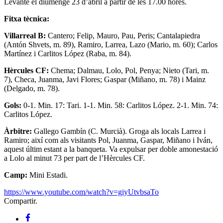
Levante el diumenge 23 d’abril a partir de les 17.00 hores.
Fitxa tècnica:
Villarreal B:
Cantero; Felip, Mauro, Pau, Peris; Cantalapiedra
(Antón Shvets, m. 89), Ramiro, Larrea, Lazo (Mario, m. 60); Carlos
Martínez i Carlitos López (Raba, m. 84).
Hèrcules CF:
Chema; Dalmau, Lolo, Pol, Penya; Nieto (Tari, m.
7), Checa, Juanma, Javi Flores; Gaspar (Miñano, m. 78) i Mainz
(Delgado, m. 78).
Gols:
0-1. Min. 17: Tari. 1-1. Min. 58: Carlitos López. 2-1. Min. 74:
Carlitos López.
Àrbitre:
Gallego Gambín (C. Murcià). Groga als locals Larrea i
Ramiro; així com als visitants Pol, Juanma, Gaspar, Miñano i Iván,
aquest últim estant a la banqueta. Va expulsar per doble amonestació
a Lolo al minut 73 per part de l’Hèrcules CF.
Camp:
Mini Estadi.
https://www.youtube.com/watch?v=giyUtvbsaTo
Compartir.