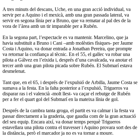
A tres minuts del descans, Uche, en una gran acció individual, va
servir per a Aquino i el mexicà, amb una gran passada lateral, va
servir en segona línia per a Bruno, que va rematar al pal des de la
vora de l’àrea amb un tir imparable per a Rubén.
En la segona part, l’espectacle es va mantenir. Marcelino, que ja
havia substituït a Bruno i Cani –amb molèsties físiques- per Jaume
Costa i Aquino, va donar entrada a Jonathan Pereira, que prompte
va retornar la confiança al tècnic. En el 55, el gallec va robar una
pilota a Gálvez en l’eixida i, després d’una cavalcada, va anotar el
tercer amb una gran pilota picada sobre Rubén. El Submarí estava
desmelenat.
Tant que, en el 65, i després de l’expulsió de Arbilla, Jaume Costa se
sumava a la festa. En la falta posterior a l’expulsió, Trigueros va
disparar ras i el valencià -molt llest- va caçar el rebutge de Rubén
per a fer el quart gol del Submarí en la mateixa línia de gol.
Després de la cambra tanta groga, el partit es va calmar i la festa va
passar directament a la graderia, que gaudia com de la gran actuació
del seu equip. Encara així, va donar temps perquè Trigueros
estavellara una pilota contra el travesser i Aquino provara sort des de
la distància, però el marcador ja no es va tornar a moure.