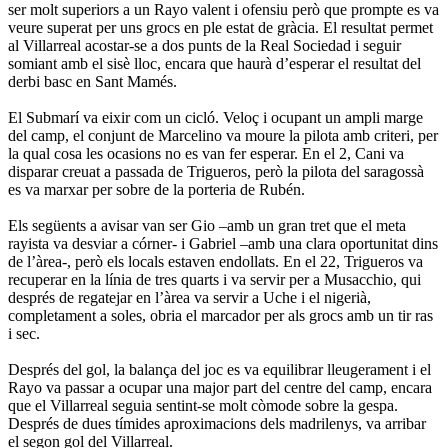
ser molt superiors a un Rayo valent i ofensiu però que prompte es va
veure superat per uns grocs en ple estat de gràcia. El resultat permet
al Villarreal acostar-se a dos punts de la Real Sociedad i seguir
somiant amb el sisè lloc, encara que haurà d’esperar el resultat del
derbi basc en Sant Mamés.
El Submarí va eixir com un cicló. Veloç i ocupant un ampli marge
del camp, el conjunt de Marcelino va moure la pilota amb criteri, per
la qual cosa les ocasions no es van fer esperar. En el 2, Cani va
disparar creuat a passada de Trigueros, però la pilota del saragossà
es va marxar per sobre de la porteria de Rubén.
Els següents a avisar van ser Gio –amb un gran tret que el meta
rayista va desviar a córner- i Gabriel –amb una clara oportunitat dins
de l’àrea-, però els locals estaven endollats. En el 22, Trigueros va
recuperar en la línia de tres quarts i va servir per a Musacchio, qui
després de regatejar en l’àrea va servir a Uche i el nigerià,
completament a soles, obria el marcador per als grocs amb un tir ras
i sec.
Després del gol, la balança del joc es va equilibrar lleugerament i el
Rayo va passar a ocupar una major part del centre del camp, encara
que el Villarreal seguia sentint-se molt còmode sobre la gespa.
Després de dues tímides aproximacions dels madrilenys, va arribar
el segon gol del Villarreal.