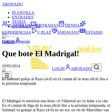
ABONADO
PLANTILLA
ENTRADES
TENDA
PLANTILLA
ENTRADAS
TIENDA
EXPERIÈNCIES
EXPERIENCIAS
V PLAY
ENDAVANT
ESTADIO
Noticies Generals
LOGIN
Que bote El Madrigal!
10/05/2014
LOGIN
ABONADO
El Submarí goleja al Rayo (4-0) en el comiat de la seua afició fins a
la pròxima temporada
El Madrigal es mereixia una festa i el Villarreal no va faltar a la cita.
En el comiat de lliga de la seua afició fins a la pròxima temporada, el
Submarí va golejar al Rayo (4-0) en un xoc on els de Marcelino van