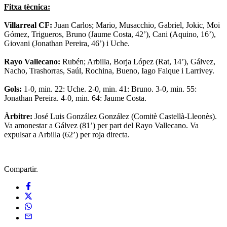
Fitxa tècnica:
Villarreal CF:
Juan Carlos; Mario, Musacchio, Gabriel, Jokic, Moi
Gómez, Trigueros, Bruno (Jaume Costa, 42’), Cani (Aquino, 16’),
Giovani (Jonathan Pereira, 46’) i Uche.
Rayo Vallecano:
Rubén; Arbilla, Borja López (Rat, 14’), Gálvez,
Nacho, Trashorras, Saúl, Rochina, Bueno, Iago Falque i Larrivey.
Gols:
1-0, min. 22: Uche. 2-0, min. 41: Bruno. 3-0, min. 55:
Jonathan Pereira. 4-0, min. 64: Jaume Costa.
Àrbitre:
José Luis González González (Comitè Castellà-Lleonès).
Va amonestar a Gálvez (81’) per part del Rayo Vallecano. Va
expulsar a Arbilla (62’) per roja directa.
Compartir.