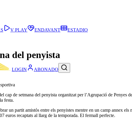
AS
V PLAY
ENDAVANT
ESTADIO
na del penyista
LOGIN
ABONADO
Esportiva
el cap de setmana del penyista organitzat per l’Agrupació de Penyes del 
a festa.
brar un partit amistós entre els penyistes mentre en un camp annex els mé
7 euros recaptats al llarg de la temporada. El fermall perfecte.