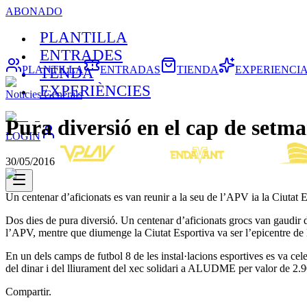
ABONADO
PLANTILLA
ENTRADES
PLANTILLA
ENTRADAS
TIENDA
EXPERIENCI
TENDA
EXPERIÈNCIES
Noticies Generals
Pura diversió en el cap de setma
LOGIN
30/05/2016
Un centenar d’aficionats es van reunir a la seu de l’APV ia la Ciutat 
Dos dies de pura diversió. Un centenar d’aficionats grocs van gaudir d
l’APV, mentre que diumenge la Ciutat Esportiva va ser l’epicentre de l
En un dels camps de futbol 8 de les instal·lacions esportives es va cele
del dinar i del lliurament del xec solidari a ALUDME per valor de 2.90
Compartir.