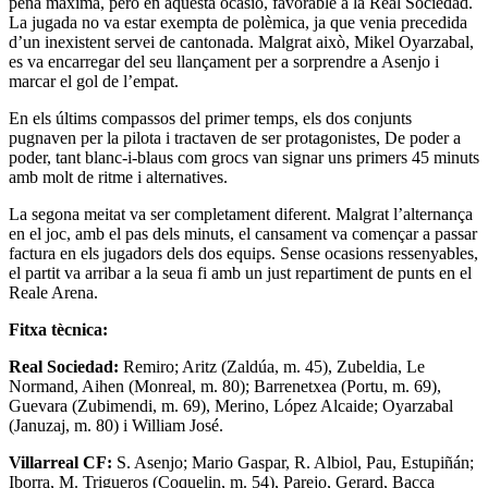
pena màxima, però en aquesta ocasió, favorable a la Real Sociedad.
La jugada no va estar exempta de polèmica, ja que venia precedida
d’un inexistent servei de cantonada. Malgrat això, Mikel Oyarzabal,
es va encarregar del seu llançament per a sorprendre a Asenjo i
marcar el gol de l’empat.
En els últims compassos del primer temps, els dos conjunts
pugnaven per la pilota i tractaven de ser protagonistes, De poder a
poder, tant blanc-i-blaus com grocs van signar uns primers 45 minuts
amb molt de ritme i alternatives.
La segona meitat va ser completament diferent. Malgrat l’alternança
en el joc, amb el pas dels minuts, el cansament va començar a passar
factura en els jugadors dels dos equips. Sense ocasions ressenyables,
el partit va arribar a la seua fi amb un just repartiment de punts en el
Reale Arena.
Fitxa tècnica:
Real Sociedad:
Remiro; Aritz (Zaldúa, m. 45), Zubeldia, Le
Normand, Aihen (Monreal, m. 80); Barrenetxea (Portu, m. 69),
Guevara (Zubimendi, m. 69), Merino, López Alcaide; Oyarzabal
(Januzaj, m. 80) i William José.
Villarreal CF:
S. Asenjo; Mario Gaspar, R. Albiol, Pau, Estupiñán;
Iborra, M. Trigueros (Coquelin, m. 54), Parejo, Gerard, Bacca