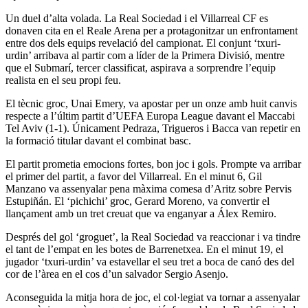
Un duel d’alta volada. La Real Sociedad i el Villarreal CF es
donaven cita en el Reale Arena per a protagonitzar un enfrontament
entre dos dels equips revelació del campionat. El conjunt ‘txuri-
urdin’ arribava al partir com a líder de la Primera Divisió, mentre
que el Submarí, tercer classificat, aspirava a sorprendre l’equip
realista en el seu propi feu.
El tècnic groc, Unai Emery, va apostar per un onze amb huit canvis
respecte a l’últim partit d’UEFA Europa League davant el Maccabi
Tel Aviv (1-1). Únicament Pedraza, Trigueros i Bacca van repetir en
la formació titular davant el combinat basc.
El partit prometia emocions fortes, bon joc i gols. Prompte va arribar
el primer del partit, a favor del Villarreal. En el minut 6, Gil
Manzano va assenyalar pena màxima comesa d’Aritz sobre Pervis
Estupiñán. El ‘pichichi’ groc, Gerard Moreno, va convertir el
llançament amb un tret creuat que va enganyar a Álex Remiro.
Després del gol ‘groguet’, la Real Sociedad va reaccionar i va tindre
el tant de l’empat en les botes de Barrenetxea. En el minut 19, el
jugador ‘txuri-urdin’ va estavellar el seu tret a boca de canó des del
cor de l’àrea en el cos d’un salvador Sergio Asenjo.
Aconseguida la mitja hora de joc, el col·legiat va tornar a assenyalar