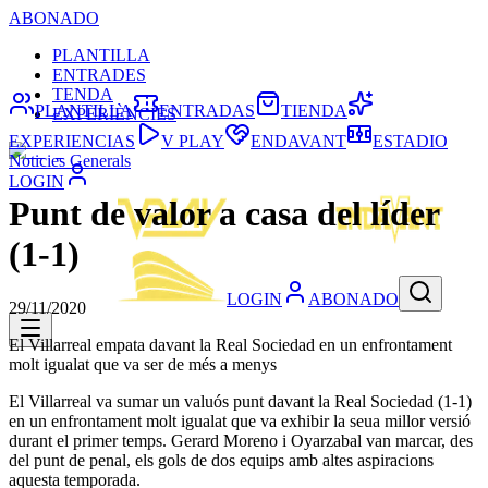
ABONADO
PLANTILLA
ENTRADES
TENDA
PLANTILLA
ENTRADAS
TIENDA
EXPERIÈNCIES
EXPERIENCIAS
V PLAY
ENDAVANT
ESTADIO
Noticies Generals
LOGIN
Punt de valor a casa del líder
(1-1)
LOGIN
ABONADO
29/11/2020
El Villarreal empata davant la Real Sociedad en un enfrontament
molt igualat que va ser de més a menys
El Villarreal va sumar un valuós punt davant la Real Sociedad (1-1)
en un enfrontament molt igualat que va exhibir la seua millor versió
durant el primer temps. Gerard Moreno i Oyarzabal van marcar, des
del punt de penal, els gols de dos equips amb altes aspiracions
aquesta temporada.