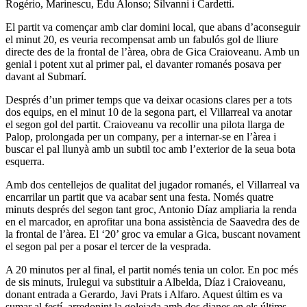
Rogério, Marinescu, Edu Alonso; Silvanni i Cardetti.
El partit va començar amb clar domini local, que abans d’aconseguir
el minut 20, es veuria recompensat amb un fabulós gol de lliure
directe des de la frontal de l’àrea, obra de Gica Craioveanu. Amb un
genial i potent xut al primer pal, el davanter romanés posava per
davant al Submarí.
Després d’un primer temps que va deixar ocasions clares per a tots
dos equips, en el minut 10 de la segona part, el Villarreal va anotar
el segon gol del partit. Craioveanu va recollir una pilota llarga de
Palop, prolongada per un company, per a internar-se en l’àrea i
buscar el pal llunyà amb un subtil toc amb l’exterior de la seua bota
esquerra.
Amb dos centellejos de qualitat del jugador romanés, el Villarreal va
encarrilar un partit que va acabar sent una festa. Només quatre
minuts després del segon tant groc, Antonio Díaz ampliaria la renda
en el marcador, en aprofitar una bona assistència de Saavedra des de
la frontal de l’àrea. El ‘20’ groc va emular a Gica, buscant novament
el segon pal per a posar el tercer de la vesprada.
A 20 minutos per al final, el partit només tenia un color. En poc més
de sis minuts, Irulegui va substituir a Albelda, Díaz i Craioveanu,
donant entrada a Gerardo, Javi Prats i Alfaro. Aquest últim es va
sumar al festí, arredonint la golejada amb dos dianes en els últims