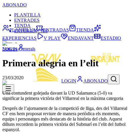
ABONADO
PLANTILLA
ENTRADES
TENDA
PLANTILLA
ENTRADAS
TIENDA
EXPERIÈNCIES
EXPERIENCIAS
V PLAY
ENDAVANT
ESTADIO
Noticies Generals
LOGIN
Primera alegria en l’elit
23/03/2020
LOGIN
ABONADO
Una contundent golejada davant la UD Salamanca (5-0) va
significar la primera victòria del Villarreal en la màxima categoria
Després de l’ajornament de la competició de lliga, des del Villarreal
CF ens hem proposat reviure de manera periòdica els moments,
equips i personatges més destacats de la història del club. Aquest
dilluns recordem la primera victòria del Submarí en l’elit del futbol
espanyol.