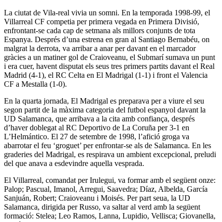
La ciutat de Vila-real vivia un somni. En la temporada 1998-99, el
Villarreal CF competia per primera vegada en Primera Divisió,
enfrontant-se cada cap de setmana als millors conjunts de tota
Espanya. Després d’una estrena en gran al Santiago Bernabéu, on
malgrat la derrota, va arribar a anar per davant en el marcador
gràcies a un matiner gol de Craioveanu, el Submarí sumava un punt
i era cuer, havent disputat els seus tres primers partits davant el Real
Madrid (4-1), el RC Celta en El Madrigal (1-1) i front el Valencia
CF a Mestalla (1-0).
En la quarta jornada, El Madrigal es preparava per a viure el seu
segon partit de la màxima categoria del futbol espanyol davant la
UD Salamanca, que arribava a la cita amb confiança, després
d’haver doblegat al RC Deportivo de La Coruña per 3-1 en
L’Helmántico. El 27 de setembre de 1998, l’afició groga va
abarrotar el feu ‘groguet’ per enfrontar-se als de Salamanca. En les
graderies del Madrigal, es respirava un ambient excepcional, preludi
del que anava a esdevindre aquella vesprada.
El Villarreal, comandat per Irulegui, va formar amb el següent onze:
Palop; Pascual, Imanol, Arregui, Saavedra; Díaz, Albelda, García
Sanjuán, Robert; Craioveanu i Moisés. Per part seua, la UD
Salamanca, dirigida per Russo, va saltar al verd amb la següent
formació: Stelea; Leo Ramos, Lanna, Lupidio, Vellisca; Giovanella,