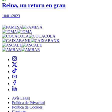
Reina, un retorn en gran
10/01/2023
2
Avís Legal
|
Política de Privacitat
|
Política de Cookies
|
Contacto