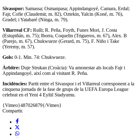
Sivasspor:
Samassa; Osmanpasa; Appindangoyé, Camara, Erdal;
Fajr, Cofie (Claudemir, m. 82), Oztekin, Yalcin (Koné, m. 76),
Gradel; i Yatabaré (Ninga, m. 79).
Villarreal CF:
Rulli; R. Peña, Foyth, Funes Mori, J. Costa
(Estupiñán, m. 75); Iborra, Coquelin (Trigueros, m. 67), Alex. B
(Parejo, m. 67), Chukwueze (Gerard, m. 75), F. Niño i Take
(Yeremy, m. 57).
Gols:
0-1. Min. 74: Chukwueze.
Àrbitre:
Duje Strukan (Croàcia): Va amonestar als locals Fajr i
Appindangoyé, així com al visitant R. Peña.
Incidències:
Partit entre el Sivasspor i el Villarreal corresponent a la
cinquena jornada de la fase de grups de la UEFA Europa League
celebrat en el Yeni 4 Eylül Stadyumu.
{Vimeo}487026879{/Vimeo}
Compartir.