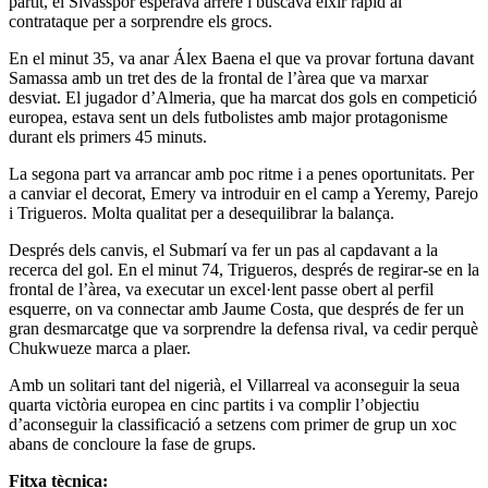
partit, el Sivasspor esperava arrere i buscava eixir ràpid al
contrataque per a sorprendre els grocs.
En el minut 35, va anar Álex Baena el que va provar fortuna davant
Samassa amb un tret des de la frontal de l’àrea que va marxar
desviat. El jugador d’Almeria, que ha marcat dos gols en competició
europea, estava sent un dels futbolistes amb major protagonisme
durant els primers 45 minuts.
La segona part va arrancar amb poc ritme i a penes oportunitats. Per
a canviar el decorat, Emery va introduir en el camp a Yeremy, Parejo
i Trigueros. Molta qualitat per a desequilibrar la balança.
Després dels canvis, el Submarí va fer un pas al capdavant a la
recerca del gol. En el minut 74, Trigueros, després de regirar-se en la
frontal de l’àrea, va executar un excel·lent passe obert al perfil
esquerre, on va connectar amb Jaume Costa, que després de fer un
gran desmarcatge que va sorprendre la defensa rival, va cedir perquè
Chukwueze marca a plaer.
Amb un solitari tant del nigerià, el Villarreal va aconseguir la seua
quarta victòria europea en cinc partits i va complir l’objectiu
d’aconseguir la classificació a setzens com primer de grup un xoc
abans de concloure la fase de grups.
Fitxa tècnica: