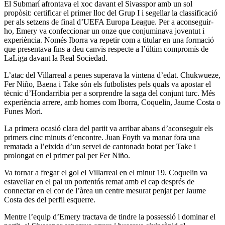
El Submarí afrontava el xoc davant el Sivasspor amb un sol
propòsit: certificar el primer lloc del Grup I i segellar la classificació
per als setzens de final d’UEFA Europa League. Per a aconseguir-
ho, Emery va confeccionar un onze que conjuminava joventut i
experiència. Només Iborra va repetir com a titular en una formació
que presentava fins a deu canvis respecte a l’últim compromís de
LaLiga davant la Real Sociedad.
L’atac del Villarreal a penes superava la vintena d’edat. Chukwueze,
Fer Niño, Baena i Take són els futbolistes pels quals va apostar el
tècnic d’Hondarribia per a sorprendre la saga del conjunt turc. Més
experiència arrere, amb homes com Iborra, Coquelin, Jaume Costa o
Funes Mori.
La primera ocasió clara del partit va arribar abans d’aconseguir els
primers cinc minuts d’encontre. Juan Foyth va manar fora una
rematada a l’eixida d’un servei de cantonada botat per Take i
prolongat en el primer pal per Fer Niño.
Va tornar a fregar el gol el Villarreal en el minut 19. Coquelin va
estavellar en el pal un portentós remat amb el cap després de
connectar en el cor de l’àrea un centre mesurat penjat per Jaume
Costa des del perfil esquerre.
Mentre l’equip d’Emery tractava de tindre la possessió i dominar el