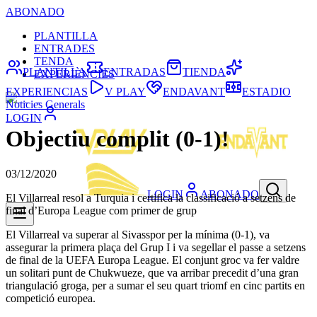
ABONADO
PLANTILLA
ENTRADES
TENDA
PLANTILLA
ENTRADAS
TIENDA
EXPERIÈNCIES
EXPERIENCIAS
V PLAY
ENDAVANT
ESTADIO
Noticies Generals
LOGIN
Objectiu complit (0-1)!
03/12/2020
LOGIN
ABONADO
El Villarreal resol a Turquia i certifica la classificació a setzens de
final d’Europa League com primer de grup
El Villarreal va superar al Sivasspor per la mínima (0-1), va
assegurar la primera plaça del Grup I i va segellar el passe a setzens
de final de la UEFA Europa League. El conjunt groc va fer valdre
un solitari punt de Chukwueze, que va arribar precedit d’una gran
triangulació groga, per a sumar el seu quart triomf en cinc partits en
competició europea.