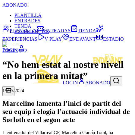
ABONADO
PLANTILLA
ENTRADES
TENDA
PLANTILLA
ENTRADAS
TIENDA
EXPERIÈNCIES
EXPERIENCIAS
V PLAY
ENDAVANT
ESTADIO
Primer equip
LOGIN
“No hem estat al nostre nivell
en la primera mitat”
LOGIN
ABONADO
19/05/2024
Marcelino lamenta l’inici de partit del
seu equip i elogia l’actuació individual de
Sorloth en el segon acte
L’entrenador del Villarreal CF, Marcelino García Toral, ha