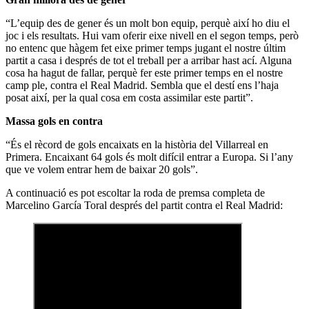
“L’equip des de gener és un molt bon equip, perquè així ho diu el
joc i els resultats. Hui vam oferir eixe nivell en el segon temps, però
no entenc que hàgem fet eixe primer temps jugant el nostre últim
partit a casa i després de tot el treball per a arribar hast ací. Alguna
cosa ha hagut de fallar, perquè fer este primer temps en el nostre
camp ple, contra el Real Madrid. Sembla que el destí ens l’haja
posat així, per la qual cosa em costa assimilar este partit”.
Massa gols en contra
“És el rècord de gols encaixats en la història del Villarreal en
Primera. Encaixant 64 gols és molt difícil entrar a Europa. Si l’any
que ve volem entrar hem de baixar 20 gols”.
A continuació es pot escoltar la roda de premsa completa de
Marcelino García Toral després del partit contra el Real Madrid: