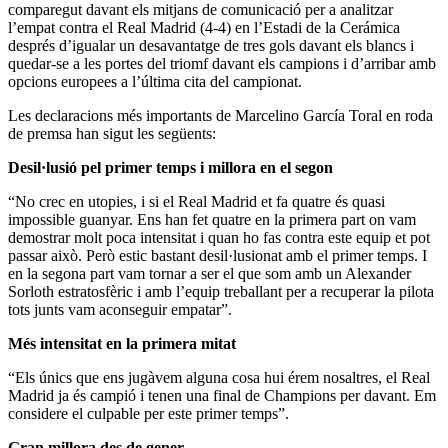
comparegut davant els mitjans de comunicació per a analitzar
l’empat contra el Real Madrid (4-4) en l’Estadi de la Cerámica
després d’igualar un desavantatge de tres gols davant els blancs i
quedar-se a les portes del triomf davant els campions i d’arribar amb
opcions europees a l’última cita del campionat.
Les declaracions més importants de Marcelino García Toral en roda
de premsa han sigut les següents:
Desil·lusió pel primer temps i millora en el segon
“No crec en utopies, i si el Real Madrid et fa quatre és quasi
impossible guanyar. Ens han fet quatre en la primera part on vam
demostrar molt poca intensitat i quan ho fas contra este equip et pot
passar això. Però estic bastant desil·lusionat amb el primer temps. I
en la segona part vam tornar a ser el que som amb un Alexander
Sorloth estratosfèric i amb l’equip treballant per a recuperar la pilota
tots junts vam aconseguir empatar”.
Més intensitat en la primera mitat
“Els únics que ens jugàvem alguna cosa hui érem nosaltres, el Real
Madrid ja és campió i tenen una final de Champions per davant. Em
considere el culpable per este primer temps”.
Gran millora des de gener