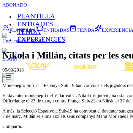
ABONADO
PLANTILLA
ENTRADES
PLANTILLA
ENTRADAS
TIENDA
EXPERIENCI
TENDA
EXPERIÈNCIES
Uncategorized @val
Nikola i Millán, citats per les se
LOGIN
05/03/2018
Montenegro Sub-21 i Espanya Sub-19 han convocats els jugadors del 
El davanter montenegrí del Villarreal C, Nikola Vujnovic, ha estat co
Differdange el 23 de març i contra França Sub-21 en Niksic el 27 del
A més, la Selecció Espanyola Sub-19 ha convocat el davanter saragossà
7 de març. Millán se suma així als seus companys Manu Morlanes i Ivá
Compartir.