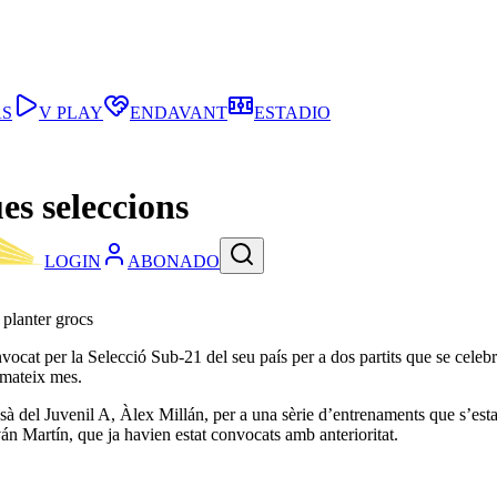
AS
V PLAY
ENDAVANT
ESTADIO
ues seleccions
LOGIN
ABONADO
planter grocs
nvocat per la Selecció Sub-21 del seu país per a dos partits que se cel
 mateix mes.
 del Juvenil A, Àlex Millán, per a una sèrie d’entrenaments que s’estan
n Martín, que ja havien estat convocats amb anterioritat.