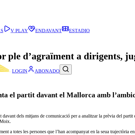
AS
V PLAY
ENDAVANT
ESTADIO
ple d’agraïment a dirigents, juga
LOGIN
ABONADO
nta el partit davant el Mallorca amb l’ambic
t davant dels mitjans de comunicació per a analitzar la prèvia del par
 Moix.
ent a totes les persones que l’han acompanyat en la seua trajectòria en