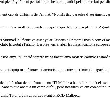
nt ple d’agraïment per tot el que hem compartit i pel tracte rebut per dir
raïment cap als dirigents de l’entitat: “Només tinc paraules d’agraïmen
ri: “Estic molt agraït amb el respecte que ha tingut la plantilla. Agraït a
del Submarí, el tècnic va assenyalar l’ascens a Primera Divisió com el 
 club, la ciutat i l’afició. Després van arribar les classificacions euro
s estos anys: “L’afició sempre m’ha tractat amb molt de carinyo i estaré 
 que l’equip manté intacta l’ambició competitiva: “Tenim l’obligació d’o
r de la dificultat de l’enfrontament: “El Mallorca ha millorat molt els seu
ó. Sabem que anem a un camp difícil, però nosaltres volem competir al mà
arcía Toral prèvia al partit davant el RCD Mallorca: