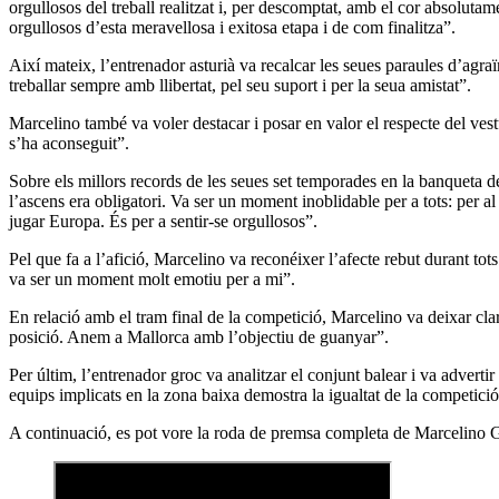
orgullosos del treball realitzat i, per descomptat, amb el cor absolutame
orgullosos d’esta meravellosa i exitosa etapa i de com finalitza”.
Així mateix, l’entrenador asturià va recalcar les seues paraules d’ag
treballar sempre amb llibertat, pel seu suport i per la seua amistat”.
Marcelino també va voler destacar i posar en valor el respecte del vestua
s’ha aconseguit”.
Sobre els millors records de les seues set temporades en la banqueta 
l’ascens era obligatori. Va ser un moment inoblidable per a tots: per al
jugar Europa. És per a sentir-se orgullosos”.
Pel que fa a l’afició, Marcelino va reconéixer l’afecte rebut durant tot
va ser un moment molt emotiu per a mi”.
En relació amb el tram final de la competició, Marcelino va deixar clar
posició. Anem a Mallorca amb l’objectiu de guanyar”.
Per últim, l’entrenador groc va analitzar el conjunt balear i va adverti
equips implicats en la zona baixa demostra la igualtat de la competici
A continuació, es pot vore la roda de premsa completa de Marcelino G