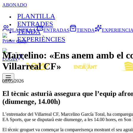
ABONADO
PLANTILLA
ENTRADES
PLANTILLA
ENTRADAS
TIENDA
EXPERIENCI
TENDA
EXPERIÈNCIES
Primer equip
Marcelino: «Ens anem amb el cor 
LOGIN
Villarreal CF»
08/05/2026
El tècnic asturià assegura que l’equip afro
(diumenge, 14.00h)
L’entrenador del Villarreal CF, Marcelino García Toral, ha comparegu
EA Sports, que se disputarà este diumenge, a les 14.00 hores, en Son
El tècnic groguet va començar la compareixença mostrant el seu agraïm