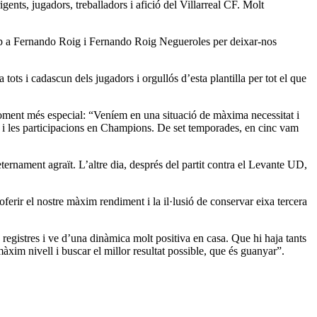
igents, jugadors, treballadors i afició del Villarreal CF. Molt
t cap a Fernando Roig i Fernando Roig Negueroles per deixar-nos
 tots i cadascun dels jugadors i orgullós d’esta plantilla per tot el que
moment més especial: “Veníem en una situació de màxima necessitat i
pees i les participacions en Champions. De set temporades, en cinc vam
eternament agraït. L’altre dia, després del partit contra el Levante UD,
ferir el nostre màxim rendiment i la il·lusió de conservar eixa tercera
s registres i ve d’una dinàmica molt positiva en casa. Que hi haja tants
xim nivell i buscar el millor resultat possible, que és guanyar”.