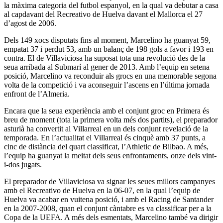
la màxima categoria del futbol espanyol, en la qual va debutar a casa
al capdavant del Recreativo de Huelva davant el Mallorca el 27
d’agost de 2006.
Dels 149 xocs disputats fins al moment, Marcelino ha guanyat 59,
empatat 37 i perdut 53, amb un balanç de 198 gols a favor i 193 en
contra. El de Villaviciosa ha suposat tota una revolució des de la
seua arribada al Submarí al gener de 2013. Amb l’equip en setena
posició, Marcelino va reconduir als grocs en una memorable segona
volta de la competició i va aconseguir l’ascens en l’última jornada
enfront de l’Almeria.
Encara que la seua experiència amb el conjunt groc en Primera és
breu de moment (tota la primera volta més dos partits), el preparador
asturià ha convertit al Villarreal en un dels conjunt revelació de la
temporada. En l’actualitat el Villarreal és cinquè amb 37 punts, a
cinc de distància del quart classificat, l’Athletic de Bilbao. A més,
l’equip ha guanyat la meitat dels seus enfrontaments, onze dels vint-
i-dos jugats.
El preparador de Villaviciosa va signar les seues millors campanyes
amb el Recreativo de Huelva en la 06-07, en la qual l’equip de
Huelva va acabar en vuitena posició, i amb el Racing de Santander
en la 2007-2008, quan el conjunt càntabre es va classificar per a la
Copa de la UEFA. A més dels esmentats, Marcelino també va dirigir