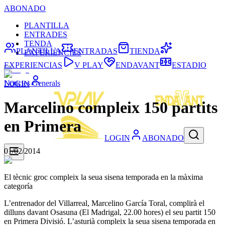
ABONADO
PLANTILLA
ENTRADES
TENDA
PLANTILLA
ENTRADAS
TIENDA
EXPERIÈNCIES
EXPERIENCIAS
V PLAY
ENDAVANT
ESTADIO
Noticies Generals
LOGIN
Marcelino compleix 150 partits
en Primera
LOGIN
ABONADO
01/02/2014
El tècnic groc compleix la seua sisena temporada en la màxima
categoría
L’entrenador del Villarreal, Marcelino García Toral, complirà el
dilluns davant Osasuna (El Madrigal, 22.00 hores) el seu partit 150
en Primera Divisió. L’asturià compleix la seua sisena temporada en