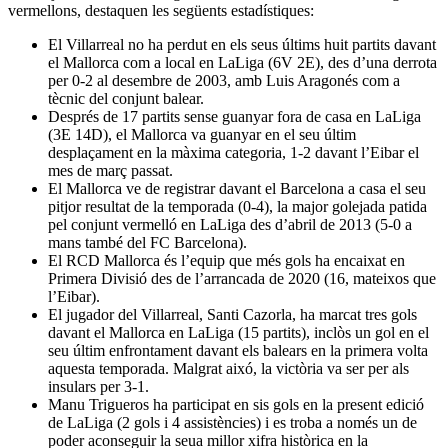
vermellons, destaquen les següents estadístiques:
El Villarreal no ha perdut en els seus últims huit partits davant
el Mallorca com a local en LaLiga (6V 2E), des d’una derrota
per 0-2 al desembre de 2003, amb Luis Aragonés com a
tècnic del conjunt balear.
Després de 17 partits sense guanyar fora de casa en LaLiga
(3E 14D), el Mallorca va guanyar en el seu últim
desplaçament en la màxima categoria, 1-2 davant l’Eibar el
mes de març passat.
El Mallorca ve de registrar davant el Barcelona a casa el seu
pitjor resultat de la temporada (0-4), la major golejada patida
pel conjunt vermelló en LaLiga des d’abril de 2013 (5-0 a
mans també del FC Barcelona).
El RCD Mallorca és l’equip que més gols ha encaixat en
Primera Divisió des de l’arrancada de 2020 (16, mateixos que
l’Eibar).
El jugador del Villarreal, Santi Cazorla, ha marcat tres gols
davant el Mallorca en LaLiga (15 partits), inclòs un gol en el
seu últim enfrontament davant els balears en la primera volta
aquesta temporada. Malgrat aixó, la victòria va ser per als
insulars per 3-1.
Manu Trigueros ha participat en sis gols en la present edició
de LaLiga (2 gols i 4 assistències) i es troba a només un de
poder aconseguir la seua millor xifra històrica en la