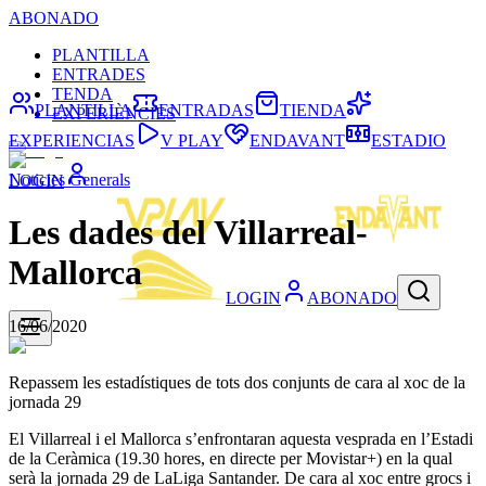
ABONADO
PLANTILLA
ENTRADES
TENDA
PLANTILLA
ENTRADAS
TIENDA
EXPERIÈNCIES
EXPERIENCIAS
V PLAY
ENDAVANT
ESTADIO
Noticies Generals
LOGIN
Les dades del Villarreal-
Mallorca
LOGIN
ABONADO
16/06/2020
Repassem les estadístiques de tots dos conjunts de cara al xoc de la
jornada 29
El Villarreal i el Mallorca s’enfrontaran aquesta vesprada en l’Estadi
de la Ceràmica (19.30 hores, en directe per Movistar+) en la qual
serà la jornada 29 de LaLiga Santander. De cara al xoc entre grocs i