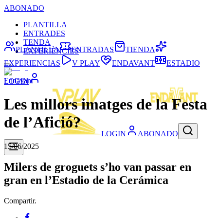
ABONADO
PLANTILLA
ENTRADES
TENDA
PLANTILLA
ENTRADAS
TIENDA
EXPERIÈNCIES
EXPERIENCIAS
V PLAY
ENDAVANT
ESTADIO
Endavant
LOGIN
Les millors imatges de la Festa
de l’Afició?
LOGIN
ABONADO
15/06/2025
Milers de groguets s’ho van passar en
gran en l’Estadio de la Cerámica
Compartir.