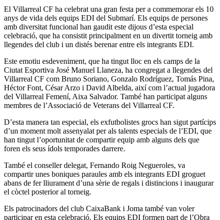
El Villarreal CF ha celebrat una gran festa per a commemorar els 10
anys de vida dels equips EDI del Submarí. Els equips de persones
amb diversitat funcional han gaudit este dijous d’esta especial
celebració, que ha consistit principalment en un divertit torneig amb
llegendes del club i un distés berenar entre els integrants EDI.
Este emotiu esdeveniment, que ha tingut lloc en els camps de la
Ciutat Esportiva José Manuel Llaneza, ha congregat a llegendes del
Villarreal CF com Bruno Soriano, Gonzalo Rodríguez, Tomás Pina,
Héctor Font, César Arzo i David Albelda, així com l’actual jugadora
del Villarreal Femení, Aixa Salvador. També han participat alguns
membres de l’Associació de Veterans del Villarreal CF.
D’esta manera tan especial, els exfutbolistes grocs han sigut partícips
d’un moment molt assenyalat per als talents especials de l’EDI, que
han tingut l’oportunitat de compartir equip amb alguns dels que
foren els seus ídols temporades darrere.
També el conseller delegat, Fernando Roig Negueroles, va
compartir unes boniques paraules amb els integrants EDI groguet
abans de fer lliurament d’una sèrie de regals i distincions i inaugurar
el còctel posterior al torneig.
Els patrocinadors del club CaixaBank i Joma també van voler
participar en esta celebració. Els equips EDI formen part de l’Obra