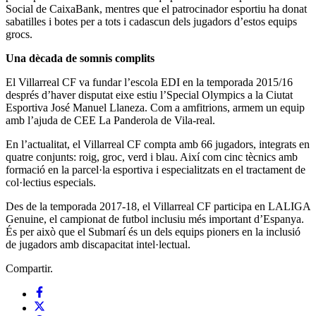
Social de CaixaBank, mentres que el patrocinador esportiu ha donat
sabatilles i botes per a tots i cadascun dels jugadors d’estos equips
grocs.
Una dècada de somnis complits
El Villarreal CF va fundar l’escola EDI en la temporada 2015/16
després d’haver disputat eixe estiu l’Special Olympics a la Ciutat
Esportiva José Manuel Llaneza. Com a amfitrions, armem un equip
amb l’ajuda de CEE La Panderola de Vila-real.
En l’actualitat, el Villarreal CF compta amb 66 jugadors, integrats en
quatre conjunts: roig, groc, verd i blau. Així com cinc tècnics amb
formació en la parcel·la esportiva i especialitzats en el tractament de
col·lectius especials.
Des de la temporada 2017-18, el Villarreal CF participa en LALIGA
Genuine, el campionat de futbol inclusiu més important d’Espanya.
És per això que el Submarí és un dels equips pioners en la inclusió
de jugadors amb discapacitat intel·lectual.
Compartir.