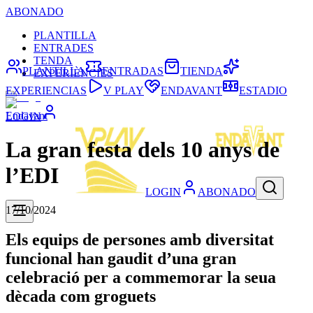
ABONADO
PLANTILLA
ENTRADES
TENDA
PLANTILLA
ENTRADAS
TIENDA
EXPERIÈNCIES
EXPERIENCIAS
V PLAY
ENDAVANT
ESTADIO
Endavant
LOGIN
La gran festa dels 10 anys de
l’EDI
LOGIN
ABONADO
17/10/2024
Els equips de persones amb diversitat
funcional han gaudit d’una gran
celebració per a commemorar la seua
dècada com groguets