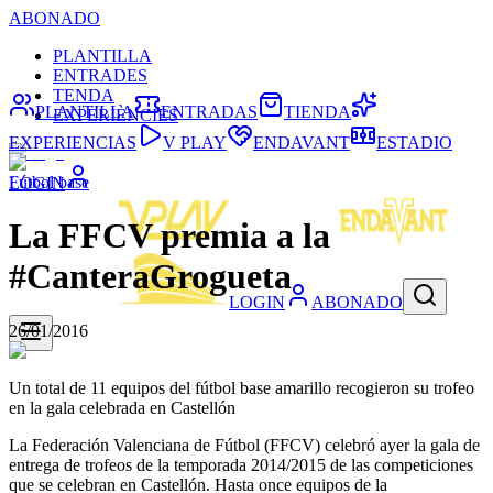
ABONADO
PLANTILLA
ENTRADES
TENDA
PLANTILLA
ENTRADAS
TIENDA
EXPERIÈNCIES
EXPERIENCIAS
V PLAY
ENDAVANT
ESTADIO
Fútbol base
LOGIN
La FFCV premia a la
#CanteraGrogueta
LOGIN
ABONADO
26/01/2016
Un total de 11 equipos del fútbol base amarillo recogieron su trofeo
en la gala celebrada en Castellón
La Federación Valenciana de Fútbol (FFCV) celebró ayer la gala de
entrega de trofeos de la temporada 2014/2015 de las competiciones
que se celebran en Castellón. Hasta once equipos de la