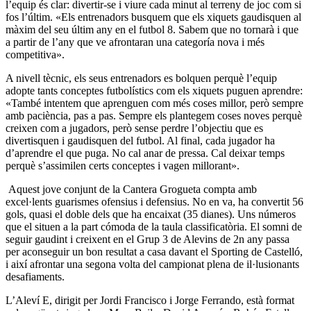
l’equip és clar: divertir-se i viure cada minut al terreny de joc com si
fos l’últim. «Els entrenadors busquem que els xiquets gaudisquen al
màxim del seu últim any en el futbol 8. Sabem que no tornarà i que
a partir de l’any que ve afrontaran una categoría nova i més
competitiva».
A nivell tècnic, els seus entrenadors es bolquen perquè l’equip
adopte tants conceptes futbolístics com els xiquets puguen aprendre:
«També intentem que aprenguen com més coses millor, però sempre
amb paciència, pas a pas. Sempre els plantegem coses noves perquè
creixen com a jugadors, però sense perdre l’objectiu que es
divertisquen i gaudisquen del futbol. Al final, cada jugador ha
d’aprendre el que puga. No cal anar de pressa. Cal deixar temps
perquè s’assimilen certs conceptes i vagen millorant».
Aquest jove conjunt de la Cantera Grogueta compta amb
excel·lents guarismes ofensius i defensius. No en va, ha convertit 56
gols, quasi el doble dels que ha encaixat (35 dianes). Uns números
que el situen a la part cómoda de la taula classificatòria. El somni de
seguir gaudint i creixent en el Grup 3 de Alevins de 2n any passa
per aconseguir un bon resultat a casa davant el Sporting de Castelló,
i així afrontar una segona volta del campionat plena de il·lusionants
desafiaments.
L’Aleví E, dirigit per Jordi Francisco i Jorge Ferrando, està format