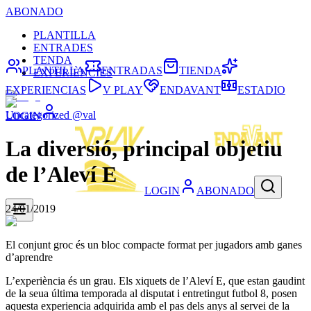
ABONADO
PLANTILLA
ENTRADES
TENDA
PLANTILLA
ENTRADAS
TIENDA
EXPERIÈNCIES
EXPERIENCIAS
V PLAY
ENDAVANT
ESTADIO
Uncategorized @val
LOGIN
La diversió, principal objetiu
de l’Aleví E
LOGIN
ABONADO
24/01/2019
El conjunt groc és un bloc compacte format per jugadors amb ganes
d’aprendre
L’experiència és un grau. Els xiquets de l’Aleví E, que estan gaudint
de la seua última temporada al disputat i entretingut futbol 8, posen
aquesta experiencia adquirida amb el pas dels anys al servei de la