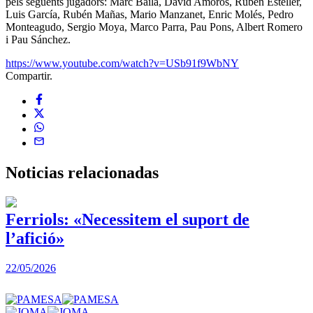
pels següents jugadors: Marc Baila, David Amorós, Rubén Esteller,
Luis García, Rubén Mañas, Mario Manzanet, Enric Molés, Pedro
Monteagudo, Sergio Moya, Marco Parra, Pau Pons, Albert Romero
i Pau Sánchez.
https://www.youtube.com/watch?v=USb91f9WbNY
Compartir.
Noticias
relacionadas
Ferriols: «Necessitem el suport de
l’afició»
22/05/2026
3