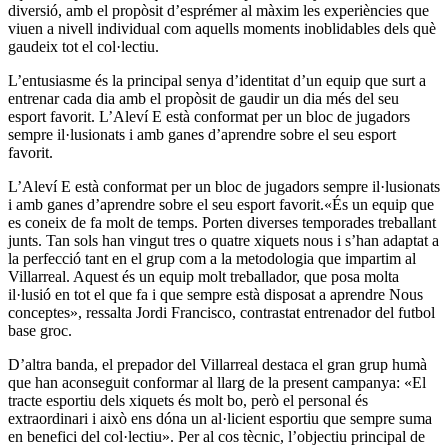
diversió, amb el propòsit d’esprémer al màxim les experiències que
viuen a nivell individual com aquells moments inoblidables dels què
gaudeix tot el col·lectiu.
L’entusiasme és la principal senya d’identitat d’un equip que surt a
entrenar cada dia amb el propòsit de gaudir un dia més del seu
esport favorit. L’Aleví E està conformat per un bloc de jugadors
sempre il·lusionats i amb ganes d’aprendre sobre el seu esport
favorit.
L’Aleví E està conformat per un bloc de jugadors sempre il·lusionats
i amb ganes d’aprendre sobre el seu esport favorit.«És un equip que
es coneix de fa molt de temps. Porten diverses temporades treballant
junts. Tan sols han vingut tres o quatre xiquets nous i s’han adaptat a
la perfecció tant en el grup com a la metodologia que impartim al
Villarreal. Aquest és un equip molt treballador, que posa molta
il·lusió en tot el que fa i que sempre està disposat a aprendre Nous
conceptes», ressalta Jordi Francisco, contrastat entrenador del futbol
base groc.
D’altra banda, el prepador del Villarreal destaca el gran grup humà
que han aconseguit conformar al llarg de la present campanya: «El
tracte esportiu dels xiquets és molt bo, però el personal és
extraordinari i això ens dóna un al·licient esportiu que sempre suma
en benefici del col·lectiu». Per al cos tècnic, l’objectiu principal de