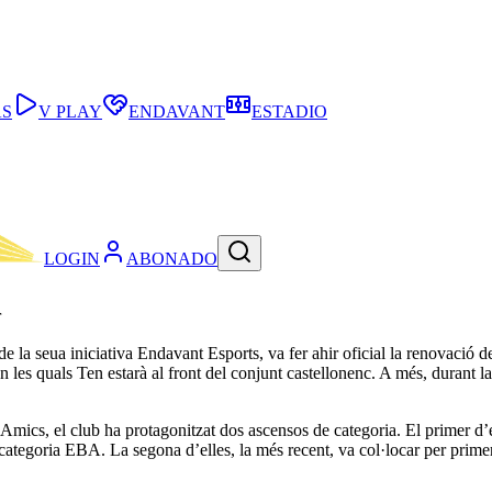
AS
V PLAY
ENDAVANT
ESTADIO
LOGIN
ABONADO
r
de la seua iniciativa Endavant Esports, va fer ahir oficial la renovació 
 les quals Ten estarà al front del conjunt castellonenc. A més, durant
Amics, el club ha protagonitzat dos ascensos de categoria. El primer d’
ategoria EBA. La segona d’elles, la més recent, va col·locar per primer