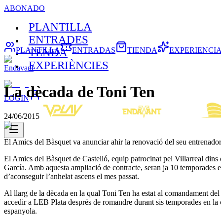
ABONADO
PLANTILLA
ENTRADES
PLANTILLA
ENTRADAS
TIENDA
EXPERIENCI
TENDA
EXPERIÈNCIES
Endavant
La dècada de Toni Ten
LOGIN
24/06/2015
El Amics del Bàsquet va anunciar ahir la renovació del seu entrenado
El Amics del Bàsquet de Castelló, equip patrocinat pel Villarreal dins 
García. Amb aquesta ampliació de contracte, seran ja 10 temporades en
d’aconseguir l’anhelat ascens el mes passat.
Al llarg de la dècada en la qual Toni Ten ha estat al comandament del 
accedir a LEB Plata després de romandre durant sis temporades en la c
espanyola.