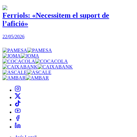
Ferriols: «Necessitem el suport de
l’afició»
22/05/2026
3