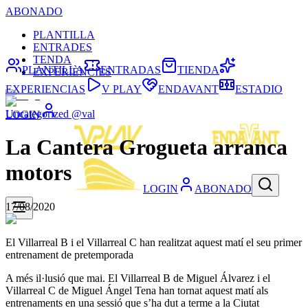
ABONADO
PLANTILLA
ENTRADES
TENDA
PLANTILLA
ENTRADAS
TIENDA
EXPERIÈNCIES
EXPERIENCIAS
V PLAY
ENDAVANT
ESTADIO
Uncategorized @val
LOGIN
La Cantera Grogueta arranca
motors
LOGIN
ABONADO
17/08/2020
El Villarreal B i el Villarreal C han realitzat aquest matí el seu primer
entrenament de pretemporada
A més il·lusió que mai. El Villarreal B de Miguel Álvarez i el
Villarreal C de Miguel Ángel Tena han tornat aquest matí als
entrenaments en una sessió que s’ha dut a terme a la Ciutat