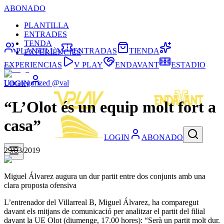
ABONADO
PLANTILLA
ENTRADES
TENDA
PLANTILLA
ENTRADAS
TIENDA
EXPERIÈNCIES
EXPERIENCIAS
V PLAY
ENDAVANT
ESTADIO
Uncategorized @val
LOGIN
“L’Olot és un equip molt fort a
casa”
LOGIN
ABONADO
29/03/2019
Miguel Álvarez augura un dur partit entre dos conjunts amb una
clara proposta ofensiva
L’entrenador del Villarreal B, Miguel Álvarez, ha comparegut
davant els mitjans de comunicació per analitzar el partit del filial
davant la UE Olot (diumenge, 17.00 hores): “Serà un partit molt dur.