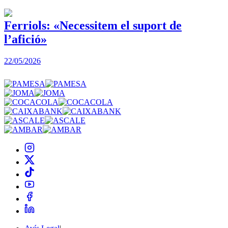
Ferriols: «Necessitem el suport de
l’afició»
22/05/2026
3