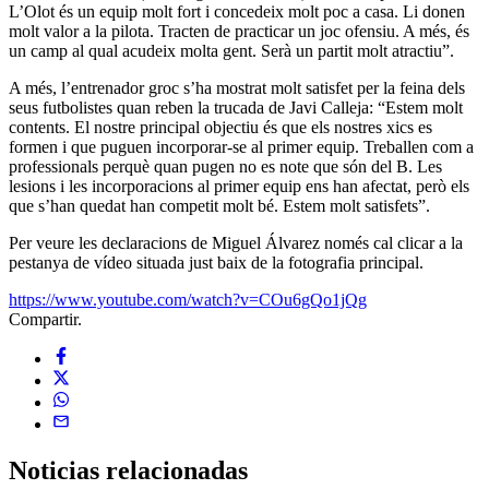
L’Olot és un equip molt fort i concedeix molt poc a casa. Li donen
molt valor a la pilota. Tracten de practicar un joc ofensiu. A més, és
un camp al qual acudeix molta gent. Serà un partit molt atractiu”.
A més, l’entrenador groc s’ha mostrat molt satisfet per la feina dels
seus futbolistes quan reben la trucada de Javi Calleja: “Estem molt
contents. El nostre principal objectiu és que els nostres xics es
formen i que puguen incorporar-se al primer equip. Treballen com a
professionals perquè quan pugen no es note que són del B. Les
lesions i les incorporacions al primer equip ens han afectat, però els
que s’han quedat han competit molt bé. Estem molt satisfets”.
Per veure les declaracions de Miguel Álvarez només cal clicar a la
pestanya de vídeo situada just baix de la fotografia principal.
https://www.youtube.com/watch?v=COu6gQo1jQg
Compartir.
Noticias
relacionadas