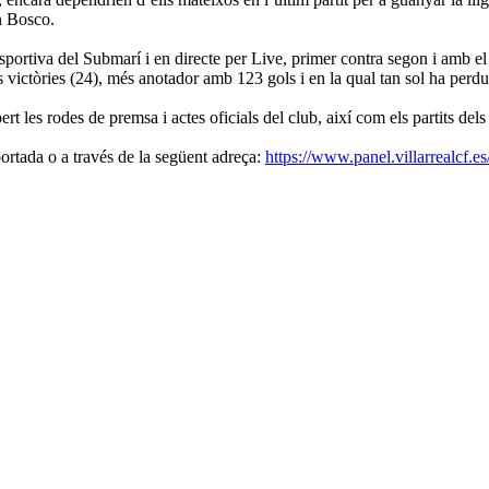
n Bosco.
portiva del Submarí i en directe per Live, primer contra segon i amb el t
victòries (24), més anotador amb 123 gols i en la qual tan sol ha perdut
t les rodes de premsa i actes oficials del club, així com els partits dels f
portada o a través de la següent adreça:
https://www.panel.villarrealcf.es