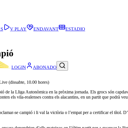
AS
V PLAY
ENDAVANT
ESTADIO
mpió
LOGIN
ABONADO
 Live (dissabte, 10.00 hores)
campió de la Lliga Autonòmica en la pròxima jornada. Els grocs són capdav
nten els vila-realenses contra els alacantins, en un partit que podrà veur
lamar-se campió i li val la victòria o l’empat per a certificar el títol. 
encara dependrien d’ells mateixos en l’últim partit per a guanyar la lliga