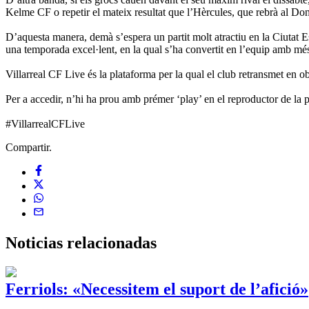
Kelme CF o repetir el mateix resultat que l’Hèrcules, que rebrà al Do
D’aquesta manera, demà s’espera un partit molt atractiu en la Ciutat Es
una temporada excel·lent, en la qual s’ha convertit en l’equip amb més 
Villarreal CF Live és la plataforma per la qual el club retransmet en ober
Per a accedir, n’hi ha prou amb prémer ‘play’ en el reproductor de la 
#VillarrealCFLive
Compartir.
Noticias
relacionadas
Ferriols: «Necessitem el suport de l’afició»