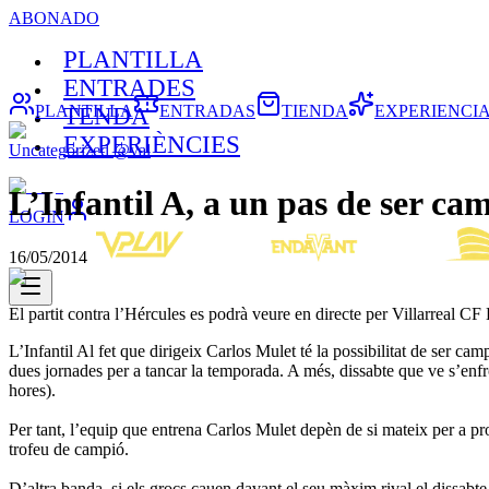
ABONADO
PLANTILLA
ENTRADES
PLANTILLA
ENTRADAS
TIENDA
EXPERIENCI
TENDA
EXPERIÈNCIES
Uncategorized @val
L’Infantil A, a un pas de ser ca
LOGIN
16/05/2014
El partit contra l’Hércules es podrà veure en directe per Villarreal CF
L’Infantil Al fet que dirigeix Carlos Mulet té la possibilitat de ser 
dues jornades per a tancar la temporada. A més, dissabte que ve s’enfro
hores).
Per tant, l’equip que entrena Carlos Mulet depèn de si mateix per a proc
trofeu de campió.
D’altra banda, si els grocs cauen davant el seu màxim rival el dissabte, 