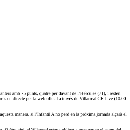
anters amb 75 punts, quatre per davant de l’Hércules (71), i resten
e’s en directe per la web oficial a través de Villarreal CF Live (10.00
D’aquesta manera, si l’Infantil A no perd en la pròxima jornada alçarà el
. Si fóra així, el Villarreal estaria obligat a guanyar en el camp del