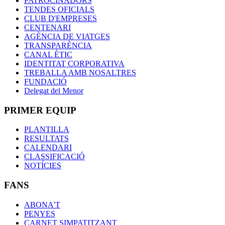
PATROCINADORS
TENDES OFICIALS
CLUB D'EMPRESES
CENTENARI
AGÈNCIA DE VIATGES
TRANSPARÈNCIA
CANAL ÈTIC
IDENTITAT CORPORATIVA
TREBALLA AMB NOSALTRES
FUNDACIÓ
Delegat del Menor
PRIMER EQUIP
PLANTILLA
RESULTATS
CALENDARI
CLASSIFICACIÓ
NOTÍCIES
FANS
ABONA'T
PENYES
CARNET SIMPATITZANT