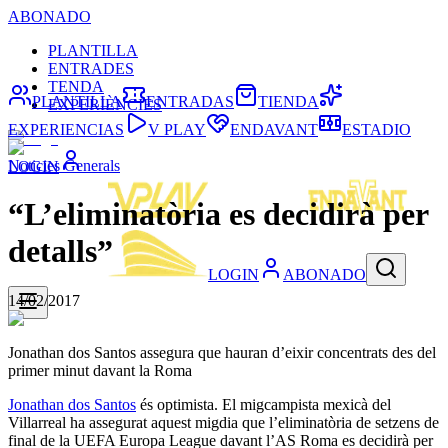
ABONADO
PLANTILLA
ENTRADES
TENDA
PLANTILLA
ENTRADAS
TIENDA
EXPERIÈNCIES
EXPERIENCIAS
V PLAY
ENDAVANT
ESTADIO
Noticies Generals
LOGIN
“L’eliminatòria es decidirà per
detalls”
LOGIN
ABONADO
14/02/2017
Jonathan dos Santos assegura que hauran d’eixir concentrats des del
primer minut davant la Roma
Jonathan dos Santos
és optimista. El migcampista mexicà del
Villarreal ha assegurat aquest migdia que l’eliminatòria de setzens de
final de la UEFA Europa League davant l’AS Roma es decidirà per