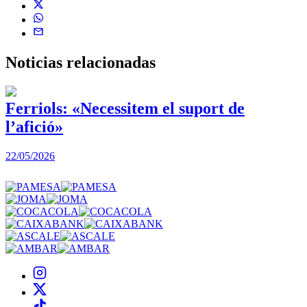
Noticias
relacionadas
Ferriols: «Necessitem el suport de
l’afició»
22/05/2026
3