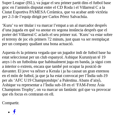
Super League (ISL), va jugar el seu primer partit dins el futbol base
groc en l’amistós disputat entre el CD Roda i el Villarreal C a la
Ciutat Esportiva PAMESA Ceràmica, que va acabar amb victòria
per 2-3 de l’equip dirigit per Carlos Pérez Salvachúa.
‘Kuru’ va ser titular i va marcar l’empat a un al marcador després
d’una jugada en què va anotar en segona instància després que el
porter del Villarreal C aclarís el seu primer xut. ‘Kuru’ va estar sobre
el terreny de joc els primers 72 minuts, just quan va ser reemplaçat
per un company quallant una bona actuació.
Aquesta és la primera vegada que un jugador indi de futbol base ha
estat seleccionat per un club espanyol. Ashique Kuruniyan té 19
anys i és un futbolista que habitualment juga en banda, ja sigui com
a interior o extrem, encara que també pot ocupar la posició de
davanter. El jove va néixer a Kerala i ja ha causat un gran enrenou
en el món de futbol, ​​ja que ja ha estat convocat per l’Índia sub-19
per als ‘AFC U19 Championships’ a Palestina. Abans d’això,
Ashique va representar a l’Índia sub-18 en el ‘FAM-Frenz Àsia
Champions Trophy’, on va marcar un fantàstic gol que va provocar
que els focus es centraran en ell.
Compartir.