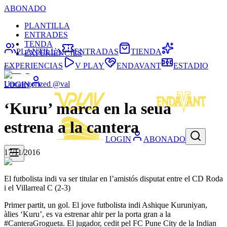
ABONADO
PLANTILLA
ENTRADES
TENDA
PLANTILLA
ENTRADAS
TIENDA
EXPERIÈNCIES
EXPERIENCIAS
V PLAY
ENDAVANT
ESTADIO
Uncategorized @val
LOGIN
‘Kuru’ marca en la seua
estrena a la cantera
LOGIN
ABONADO
17/11/2016
El futbolista indi va ser titular en l’amistós disputat entre el CD Roda
i el Villarreal C (2-3)
Primer partit, un gol. El jove futbolista indi Ashique Kuruniyan,
àlies ‘Kuru’, es va estrenar ahir per la porta gran a la
#CanteraGrogueta. El jugador, cedit pel FC Pune City de la Indian