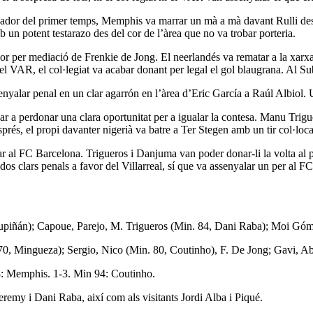
uador del primer temps, Memphis va marrar un mà a mà davant Rulli desp
b un potent testarazo des del cor de l’àrea que no va trobar porteria.
dor per mediació de Frenkie de Jong. El neerlandés va rematar a la xa
pel VAR, el col·legiat va acabar donant per legal el gol blaugrana. Al Su
ssenyalar penal en un clar agarrón en l’àrea d’Eric García a Raúl Albiol
ar a perdonar una clara oportunitat per a igualar la contesa. Manu Triguer
rés, el propi davanter nigerià va batre a Ter Stegen amb un tir col·loca
ar al FC Barcelona. Trigueros i Danjuma van poder donar-li la volta al par
dos clars penals a favor del Villarreal, sí que va assenyalar un per al F
Estupiñán); Capoue, Parejo, M. Trigueros (Min. 84, Dani Raba); Moi 
. 70, Mingueza); Sergio, Nico (Min. 80, Coutinho), F. De Jong; Gavi, 
: Memphis. 1-3. Min 94: Coutinho.
emy i Dani Raba, així com als visitants Jordi Alba i Piqué.