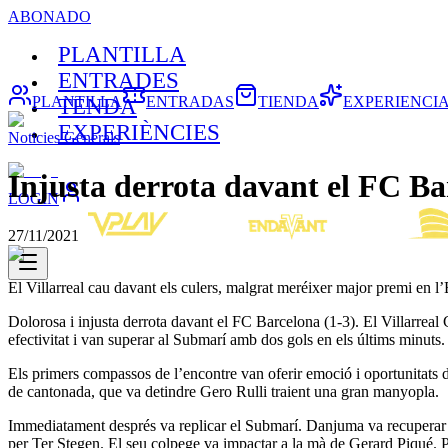
ABONADO
PLANTILLA
ENTRADES
PLANTILLA
ENTRADAS
TIENDA
EXPERIENCI
TENDA
EXPERIÈNCIES
Noticies Generals
Injusta derrota davant el FC Ba
LOGIN
27/11/2021
El Villarreal cau davant els culers, malgrat meréixer major premi en l
Dolorosa i injusta derrota davant el FC Barcelona (1-3). El Villarreal
efectivitat i van superar al Submarí amb dos gols en els últims minut
Els primers compassos de l’encontre van oferir emoció i oportunitats d
de cantonada, que va detindre Gero Rulli traient una gran manyopla.
Immediatament després va replicar el Submarí. Danjuma va recuperar la
per Ter Stegen. El seu colpege va impactar a la mà de Gerard Piqué. Per