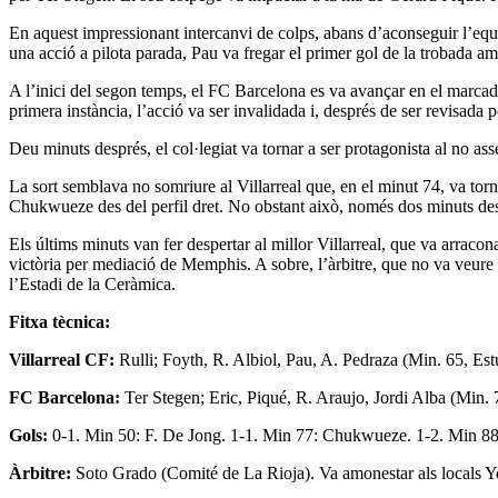
En aquest impressionant intercanvi de colps, abans d’aconseguir l’eq
una acció a pilota parada, Pau va fregar el primer gol de la trobada am
A l’inici del segon temps, el FC Barcelona es va avançar en el marca
primera instància, l’acció va ser invalidada i, després de ser revisada 
Deu minuts després, el col·legiat va tornar a ser protagonista al no a
La sort semblava no somriure al Villarreal que, en el minut 74, va torn
Chukwueze des del perfil dret. No obstant això, només dos minuts desp
Els últims minuts van fer despertar al millor Villarreal, que va arracon
victòria per mediació de Memphis. A sobre, l’àrbitre, que no va veure 
l’Estadi de la Ceràmica.
Fitxa tècnica:
Villarreal CF:
Rulli; Foyth, R. Albiol, Pau, A. Pedraza (Min. 65, 
FC Barcelona:
Ter Stegen; Eric, Piqué, R. Araujo, Jordi Alba (Min
Gols:
0-1. Min 50: F. De Jong. 1-1. Min 77: Chukwueze. 1-2. Min 88
Àrbitre:
Soto Grado (Comité de La Rioja). Va amonestar als locals Yer