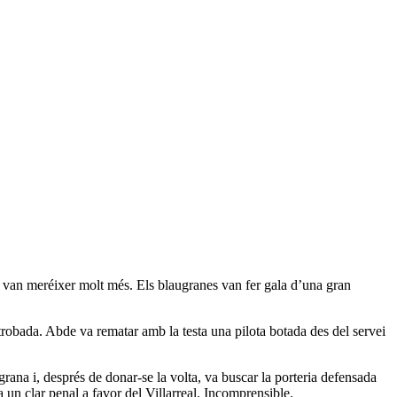
s’ van meréixer molt més. Els blaugranes van fer gala d’una gran
trobada. Abde va rematar amb la testa una pilota botada des del servei
ana i, després de donar-se la volta, va buscar la porteria defensada
 un clar penal a favor del Villarreal. Incomprensible.