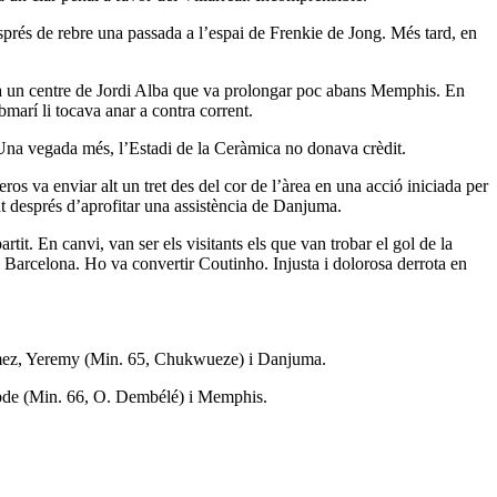
rés de rebre una passada a l’espai de Frenkie de Jong. Més tard, en
rxa un centre de Jordi Alba que va prolongar poc abans Memphis. En
bmarí li tocava anar a contra corrent.
. Una vegada més, l’Estadi de la Ceràmica no donava crèdit.
os va enviar alt un tret des del cor de l’àrea en una acció iniciada per
t després d’aprofitar una assistència de Danjuma.
tit. En canvi, van ser els visitants els que van trobar el gol de la
C Barcelona. Ho va convertir Coutinho. Injusta i dolorosa derrota en
Gómez, Yeremy (Min. 65, Chukwueze) i Danjuma.
Abde (Min. 66, O. Dembélé) i Memphis.