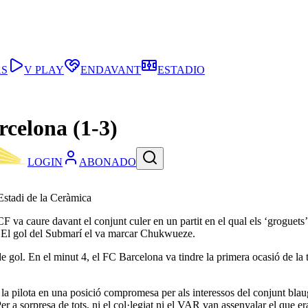
AS
V PLAY
ENDAVANT
ESTADIO
rcelona (1-3)
LOGIN
ABONADO
’Estadi de la Ceràmica
 CF va caure davant el conjunt culer en un partit en el qual els ‘groguet
s. El gol del Submarí el va marcar Chukwueze.
e gol. En el minut 4, el FC Barcelona va tindre la primera ocasió de la 
 pilota en una posició compromesa per als interessos del conjunt blaugr
 a sorpresa de tots, ni el col·legiat ni el VAR van assenyalar el que era