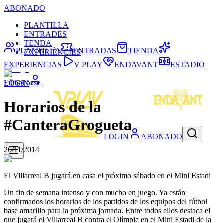
ABONADO
PLANTILLA
ENTRADES
TENDA
PLANTILLA
ENTRADAS
TIENDA
EXPERIÈNCIES
EXPERIENCIAS
V PLAY
ENDAVANT
ESTADIO
Fútbol base
LOGIN
Horarios de la
#CanteraGrogueta
LOGIN
ABONADO
26/11/2014
El Villarreal B jugará en casa el próximo sábado en el Mini Estadi
Un fin de semana intenso y con mucho en juego. Ya están
confirmados los horarios de los partidos de los equipos del fútbol
base amarillo para la próxima jornada. Entre todos ellos destaca el
que jugará el Villarreal B contra el Olímpic en el Mini Estadi de la