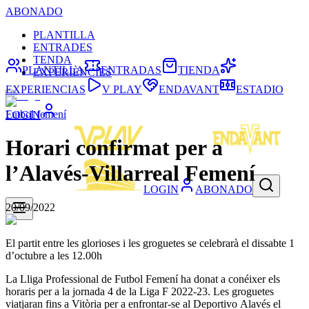
ABONADO
PLANTILLA
ENTRADES
TENDA
PLANTILLA
ENTRADAS
TIENDA
EXPERIÈNCIES
EXPERIENCIAS
V PLAY
ENDAVANT
ESTADIO
Futbol femení
LOGIN
Horari confirmat per a
l’Alavés-Villarreal Femení
LOGIN
ABONADO
20/09/2022
El partit entre les glorioses i les groguetes se celebrarà el dissabte 1
d’octubre a les 12.00h
La Lliga Professional de Futbol Femení ha donat a conéixer els
horaris per a la jornada 4 de la Liga F 2022-23. Les groguetes
viatjaran fins a Vitòria per a enfrontar-se al Deportivo Alavés el