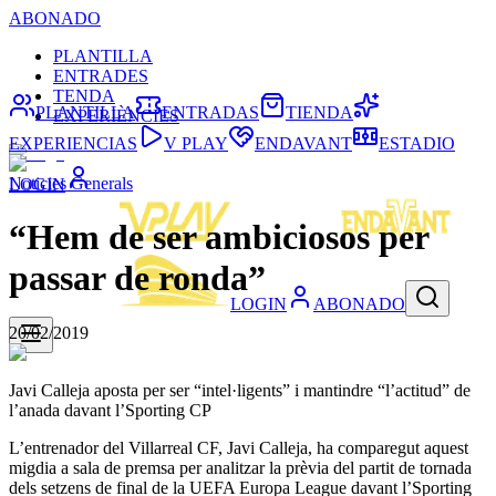
ABONADO
PLANTILLA
ENTRADES
TENDA
PLANTILLA
ENTRADAS
TIENDA
EXPERIÈNCIES
EXPERIENCIAS
V PLAY
ENDAVANT
ESTADIO
Noticies Generals
LOGIN
“Hem de ser ambiciosos per
passar de ronda”
LOGIN
ABONADO
20/02/2019
Javi Calleja aposta per ser “intel·ligents” i mantindre “l’actitud” de
l’anada davant l’Sporting CP
L’entrenador del Villarreal CF, Javi Calleja, ha comparegut aquest
migdia a sala de premsa per analitzar la prèvia del partit de tornada
dels setzens de final de la UEFA Europa League davant l’Sporting