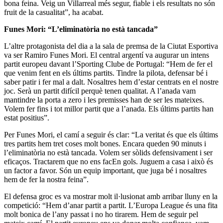
bona feina. Veig un Villarreal més segur, fiable i els resultats no són
fruit de la casualitat”, ha acabat.
Funes Mori: “L’eliminatòria no està tancada”
L’altre protagonista del dia a la sala de premsa de la Ciutat Esportiva
va ser Ramiro Funes Mori. El central argentí va augurar un intens
partit europeu davant l’Sporting Clube de Portugal: “Hem de fer el
que venim fent en els últims partits. Tindre la pilota, defensar bé i
saber patir i fer mal a dalt. Nosaltres hem d’estar centrats en el nostre
joc. Serà un partit difícil perquè tenen qualitat. A l’anada vam
mantindre la porta a zero i les premisses han de ser les mateixes.
Volem fer fins i tot millor partit que a l’anada. Els últims partits han
estat positius”.
Per Funes Mori, el camí a seguir és clar: “La veritat és que els últims
tres partits hem tret coses molt bones. Encara queden 90 minuts i
l’eliminatòria no està tancada. Volem ser sòlids defensivament i ser
eficaços. Tractarem que no ens facEn gols. Juguem a casa i això és
un factor a favor. Són un equip important, que juga bé i nosaltres
hem de fer la nostra feina”.
El defensa groc es va mostrar molt il·lusionat amb arribar lluny en la
competició: “Hem d’anar partit a partit. L’Europa League és una fita
molt bonica de l’any passat i no ho tirarem. Hem de seguir pel