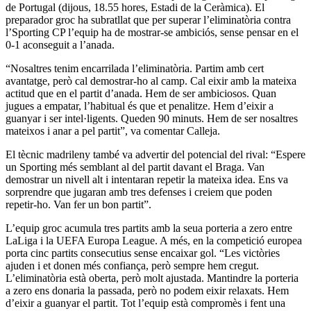
de Portugal (dijous, 18.55 hores, Estadi de la Ceràmica). El
preparador groc ha subratllat que per superar l’eliminatòria contra
l’Sporting CP l’equip ha de mostrar-se ambiciós, sense pensar en el
0-1 aconseguit a l’anada.
“Nosaltres tenim encarrilada l’eliminatòria. Partim amb cert
avantatge, però cal demostrar-ho al camp. Cal eixir amb la mateixa
actitud que en el partit d’anada. Hem de ser ambiciosos. Quan
jugues a empatar, l’habitual és que et penalitze. Hem d’eixir a
guanyar i ser intel·ligents. Queden 90 minuts. Hem de ser nosaltres
mateixos i anar a pel partit”, va comentar Calleja.
El tècnic madrileny també va advertir del potencial del rival: “Espere
un Sporting més semblant al del partit davant el Braga. Van
demostrar un nivell alt i intentaran repetir la mateixa idea. Ens va
sorprendre que jugaran amb tres defenses i creiem que poden
repetir-ho. Van fer un bon partit”.
L’equip groc acumula tres partits amb la seua porteria a zero entre
LaLiga i la UEFA Europa League. A més, en la competició europea
porta cinc partits consecutius sense encaixar gol. “Les victòries
ajuden i et donen més confiança, però sempre hem cregut.
L’eliminatòria està oberta, però molt ajustada. Mantindre la porteria
a zero ens donaria la passada, però no podem eixir relaxats. Hem
d’eixir a guanyar el partit. Tot l’equip està compromès i fent una