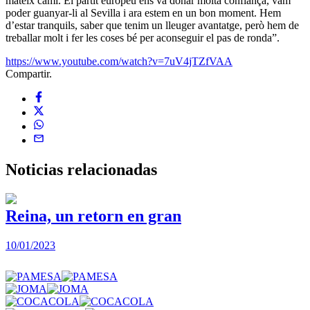
mateix camí. El partit europeu ens va donar molta confiança, vam
poder guanyar-li al Sevilla i ara estem en un bon moment. Hem
d’estar tranquils, saber que tenim un lleuger avantatge, però hem de
treballar molt i fer les coses bé per aconseguir el pas de ronda”.
https://www.youtube.com/watch?v=7uV4jTZfVAA
Compartir.
Noticias
relacionadas
Reina, un retorn en gran
10/01/2023
2