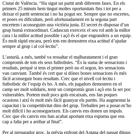
Ciutat de València. “Ha sigut un partit amb diferents fases. En els
primers 25 minuts hem tingut moltes oportunitats fins i tot per a
deixar el partit sentenciat i no ha pogut ser. Sempre que no encertes,
et poses en dificultats, però afortunadament en la segona part
encertem i aconseguim una victòria justa. El secret és disposar d’un
grup humà extraordinari. Cadascun exerceix el seu rol amb la millor
cara i la millor actitud possible i açò és el que engrandeix a un equip.
És molt ràpid encara, però tots em demostren eixa actitud d’ajudar
sempre al grup i al col·lectiu”.
L’asturià, a més, també va ressaltar el malbaratament i el gran
compromís de tots els seus futbolistes. “És la suma de sensacions i
resultats, perquè si tens el primer però no el segon, les sensacions
van canviant. També és cert que si dónes bones sensacions és més
fàcil aconseguir bons resultats. Crec que el nivell col·lectiu i
futbolístic de l’equip és bo. A més, els jugadors demostren en el
camp ser molt solidaris, tenir un compromís gran i açò ens fa ser poc
vulnerables. Portem molt pocs gols encaixats, ens fan poques
ocasions i així és molt més fàcil guanyar els partits. Ha augmentat la
capacitat i la competitivitat dins del grup. Treballen per a posar-m’ho
molt difícil i ho aconsegueixen. Els canvis ens donen un impuls.
Crec que els canvis ens han acabat aportant eixa espurna que ens
cap a falta per a arribar al final”.
Per al preparador groc, la prèvia enfront del Astana del passat dijous