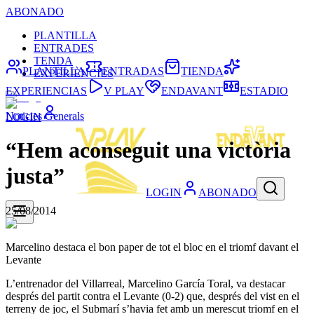
ABONADO
PLANTILLA
ENTRADES
TENDA
PLANTILLA
ENTRADAS
TIENDA
EXPERIÈNCIES
EXPERIENCIAS
V PLAY
ENDAVANT
ESTADIO
Noticies Generals
LOGIN
“Hem aconseguit una victòria
justa”
LOGIN
ABONADO
25/08/2014
Marcelino destaca el bon paper de tot el bloc en el triomf davant el
Levante
L’entrenador del Villarreal, Marcelino García Toral, va destacar
després del partit contra el Levante (0-2) que, després del vist en el
terreny de joc, el Submarí s’havia fet amb un merescut triomf en el