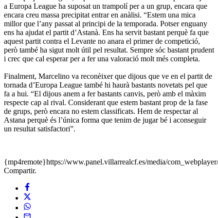
a Europa League ha suposat un trampolí per a un grup, encara que
encara creu massa precipitat entrar en anàlisi. “Estem una mica
millor que l’any passat al principi de la temporada. Potser enguany
ens ha ajudat el partit d’Astanà. Ens ha servit bastant perquè fa que
aquest partit contra el Levante no anara el primer de competició,
però també ha sigut molt útil pel resultat. Sempre sóc bastant prudent
i crec que cal esperar per a fer una valoració molt més completa.
Finalment, Marcelino va reconèixer que dijous que ve en el partit de
tornada d’Europa League també hi haurà bastants novetats pel que
fa a hui. “El dijous anem a fer bastants canvis, però amb el màxim
respecte cap al rival. Considerant que estem bastant prop de la fase
de grups, però encara no estem classificats. Hem de respectar al
Astana perquè és l’única forma que tenim de jugar bé i aconseguir
un resultat satisfactori”.
{mp4remote}https://www.panel.villarrealcf.es/media/com_webplaye
Compartir.