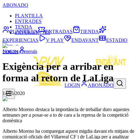
ABONADO
PLANTILLA
ENTRADES
TENDA
PLANTILLA
ENTRADAS
TIENDA
EXPERIÈNCIES
EXPERIENCIAS
V PLAY
ENDAVANT
ESTADIO
Noticies Generals
LOGIN
Exigència per a arribar en
forma al retorn de LaLiga
LOGIN
ABONADO
14/05/2020
Alberto Moreno destaca la importància de treballar duro aquestes
setmanes per a posar-se a to de cara a la represa de la competició
domèstica
Alberto Moreno ha comparegut aquest migdia davant els mitjans de
comunicació oficials del Villarreal CF i de LaLiga per a analitzar