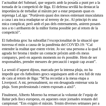
l’actualitat del Submarí, que segueix amb la posada a punt per a la
tornada de la competició de lliga. El defensa sevillà ha destacat la
importància de treballar al màxim per a estar preparats quan es
reprenga LaLiga: “Portàvem quasi dos mesos entrenant musculatura
a casa i ara toca readaptar-se al terreny de joc. Al principi és una
mica complicat, però amb el pas dels entrenaments, anirem posant-
nos a to i arribarem de la millor forma possible per al retorn de la
competició”.
El futbolista groc ha subratllat l’excepcionalitat de la situació que
travessa el món a causa de la pandèmia del COVID-19: “Cal
entendre la realitat que estem vivint. Jo soc una persona a la qual li
agrada fer broma i tindre un contacte pròxim amb els meus
companys, però en aquests moments no és possible. Hem de ser
responsables, prendre mesures de precaució i seguir cap avant”.
La sessió d’aquest dijous, marcada per la intensa pluja, no ha
impedit que els futbolistes grocs seguisquen amb el seu full de ruta
de cara al retorn de lliga: “M’ha recordat a la meua etapa a
Liverpool. A mi, personalment, no em desagrada entrenar sota la
pluja. Som professionals i estem exposats a això”.
Finalment, Alberto Moreno ha remarcat la voluntat de l’equip de
lluitar pels llocs europeus, en aquestes onze jornades restants del
campionat: “Ens exigim el màxim. Tenim diverses setmanes per a