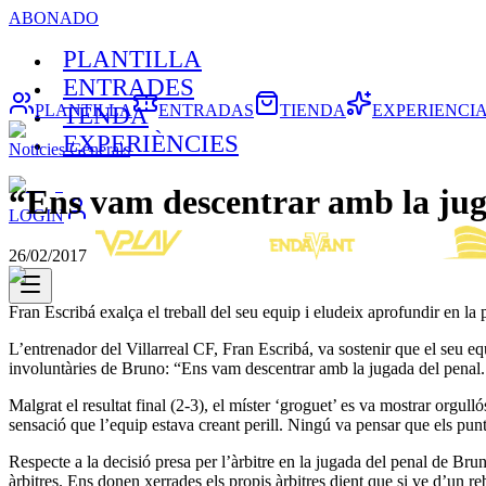
ABONADO
PLANTILLA
ENTRADES
PLANTILLA
ENTRADAS
TIENDA
EXPERIENCI
TENDA
EXPERIÈNCIES
Noticies Generals
“Ens vam descentrar amb la jug
LOGIN
26/02/2017
Fran Escribá exalça el treball del seu equip i eludeix aprofundir en la 
L’entrenador del Villarreal CF, Fran Escribá, va sostenir que el seu eq
involuntàries de Bruno: “Ens vam descentrar amb la jugada del penal. 
Malgrat el resultat final (2-3), el míster ‘groguet’ es va mostrar orgullós
sensació que l’equip estava creant perill. Ningú va pensar que els punt
Respecte a la decisió presa per l’àrbitre en la jugada del penal de Bru
àrbitres. Ens donen xerrades els propis àrbitres dient que si ve d’un 