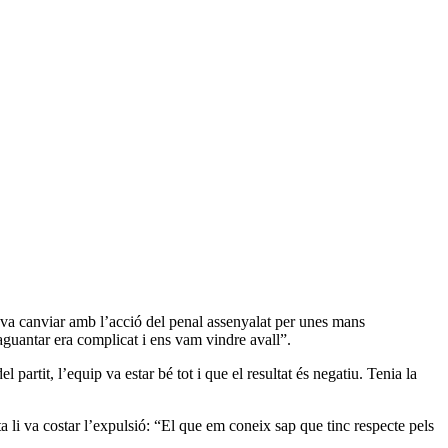
it va canviar amb l’acció del penal assenyalat per unes mans
aguantar era complicat i ens vam vindre avall”.
l partit, l’equip va estar bé tot i que el resultat és negatiu. Tenia la
a li va costar l’expulsió: “El que em coneix sap que tinc respecte pels