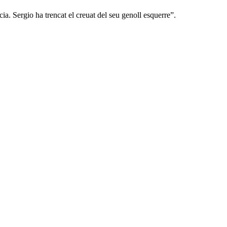
ia. Sergio ha trencat el creuat del seu genoll esquerre”.
2