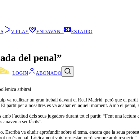
AS
V PLAY
ENDAVANT
ESTADIO
ada del penal”
LOGIN
ABONADO
polèmica arbitral
uip va realitzar un gran treball davant el Real Madrid, però que el part
El partit per a nosaltres es va acabar en aquell moment. Amb el penal, 
 amb l’actitud dels seus jugadors durant tot el partit: “Fent una lectura de
s anaven a ser fàcils”.
no, Escribá va eludir aprofundir sobre el tema, encara que la seua protest
rebot no és penal. Lògicament vaig protestar, però sempre amb respecte”.